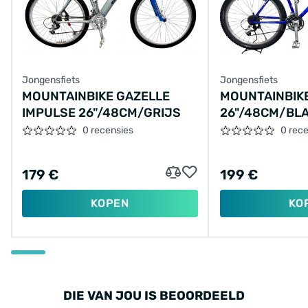
Jongensfiets
Jongensfiets
MOUNTAINBIKE GAZELLE
MOUNTAINBIK
IMPULSE 26"/48CM/GRIJS
26"/48CM/BL
0 recensies
0 rec
179 €
199 €
KOPEN
KO
DIE VAN JOU IS BEOORDEELD