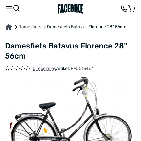
OVER HET PRODUCT
KENMERKEN
BESCHRIJVING
FEEDBACK EN VRAGEN
Damesfiets
Damesfiets Batavus Florence 28" 56cm
Damesfiets Batavus Florence 28"
56cm
0 recensies
Artikel:
FF001346*