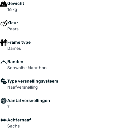
Gewicht
16 kg
Kleur
Paars
Frame type
Dames
Banden
Schwalbe Marathon
Type versnellingsysteem
Naafversnelling
Aantal versnellingen
7
Achternaaf
Sachs