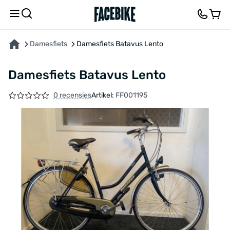
OVER HET PRODUCT
KENMERKEN
FEEDBACK EN VRAGEN
Damesfiets
Damesfiets Batavus Lento
Damesfiets Batavus Lento
0 recensies
Artikel:
FF001195