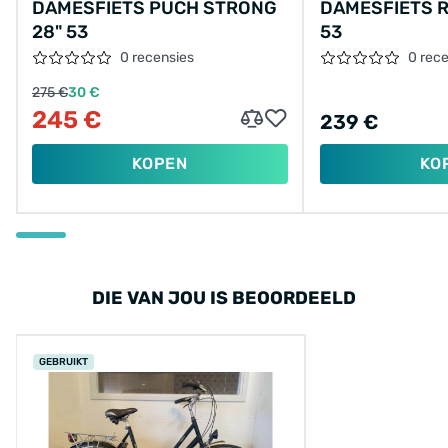
DAMESFIETS PUCH STRONG
DAMESFIETS R
28" 53
53
0 recensies
0 rec
275 €
30 €
245 €
239 €
KOPEN
KO
DIE VAN JOU IS BEOORDEELD
GEBRUIKT