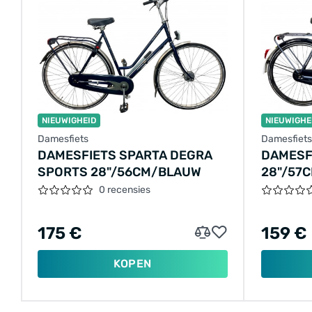
NIEUWIGHEID
NIEUWIGHE
Damesfiets
Damesfiets
DAMESFIETS SPARTA DEGRA
DAMESF
SPORTS 28"/56CM/BLAUW
28"/57
0 recensies
175 €
159 €
KOPEN