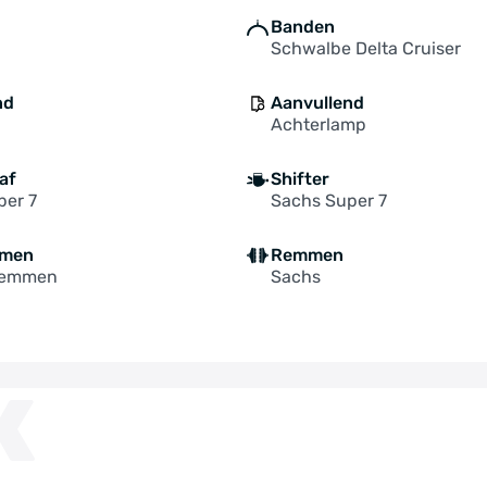
Banden
Schwalbe Delta Cruiser
nd
Aanvullend
Achterlamp
af
Shifter
per 7
Sachs Super 7
mmen
Remmen
remmen
Sachs
K