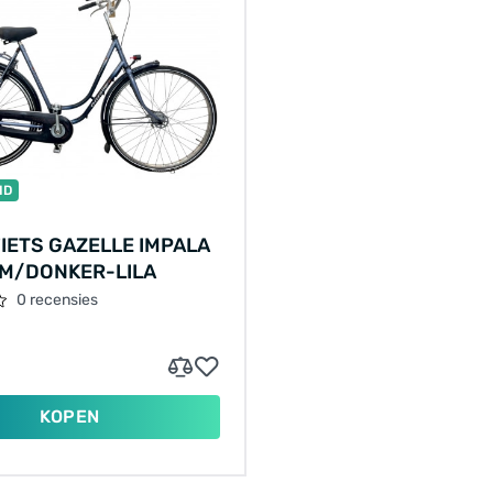
ID
IETS GAZELLE IMPALA
CM/DONKER-LILA
0 recensies
KOPEN