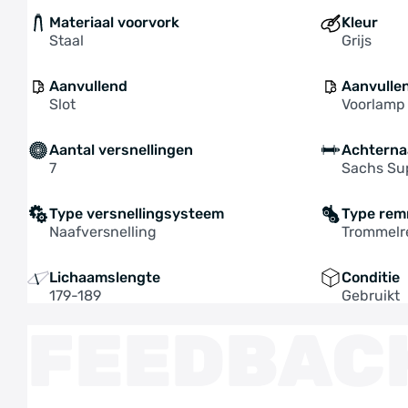
Materiaal voorvork
Kleur
Staal
Grijs
Aanvullend
Aanvulle
Slot
Voorlamp
Aantal versnellingen
Achterna
7
Sachs Su
Type versnellingsysteem
Type re
Naafversnelling
Trommel
Lichaamslengte
Conditie
179-189
Gebruikt
FEEDBAC