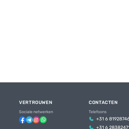
VERTROUWEN
CONTACTEN
Sociale netwerken
Telefoons
+31 6 8192874
+31 6 2838247