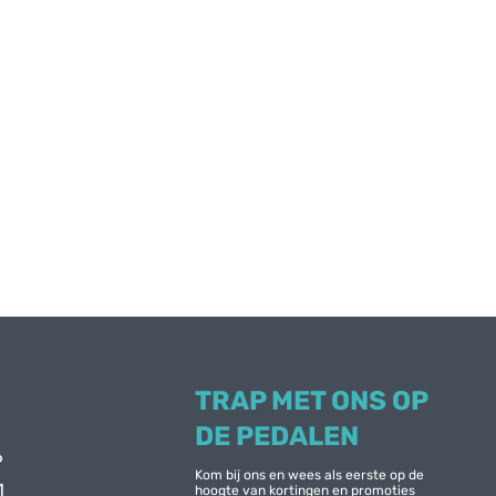
TRAP MET ONS OP
DE PEDALEN
6
Kom bij ons en wees als eerste op de
1
hoogte van kortingen en promoties