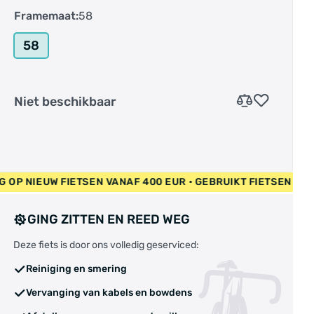
Framemaat:
58
58
Niet beschikbaar
W FIETSEN VANAF 400 EUR • GEBRUIKT FIETSEN 55 EUR • GRA
GING ZITTEN EN REED WEG
Deze fiets is door ons volledig geserviced:
Reiniging en smering
Vervanging van kabels en bowdens