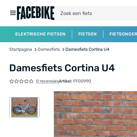
ELEKTRISCHE FIETSEN
FIETSEN
FIETSONDE
Startpagina
Damesfiets
Damesfiets Cortina U4
Damesfiets Cortina U4
0 recensies
Artikel:
FF00990