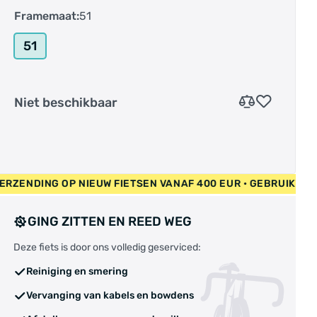
Framemaat:
51
51
Niet beschikbaar
• GRATIS VERZENDING OP NIEUW FIETSEN VANAF 400 EUR • GE
GING ZITTEN EN REED WEG
Deze fiets is door ons volledig geserviced:
Reiniging en smering
Vervanging van kabels en bowdens