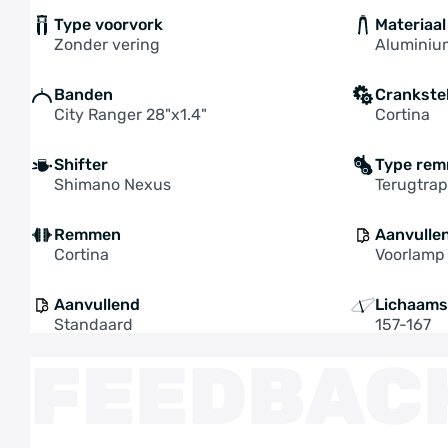
Type voorvork
Materiaal
Zonder vering
Aluminiu
Banden
Crankste
City Ranger 28"x1.4"
Cortina
Shifter
Type re
Shimano Nexus
Terugtra
Remmen
Aanvulle
Cortina
Voorlamp
Aanvullend
Lichaams
Standaard
157-167
FEEDBAC