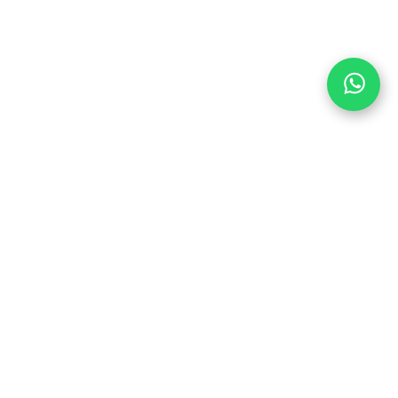
TRAP MET ONS OP
DE PEDALEN
6
Kom bij ons en wees als eerste op de
1
hoogte van kortingen en promoties