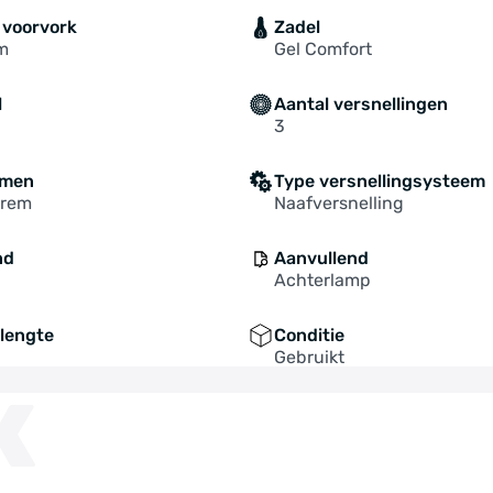
 voorvork
Zadel
m
Gel Comfort
l
Aantal versnellingen
3
mmen
Type versnellingsysteem
prem
Naafversnelling
nd
Aanvullend
Achterlamp
lengte
Conditie
Gebruikt
K