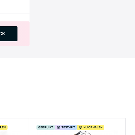
CK
ALEN
GEBRUIKT
TEST
-RIT
NU OPHALEN