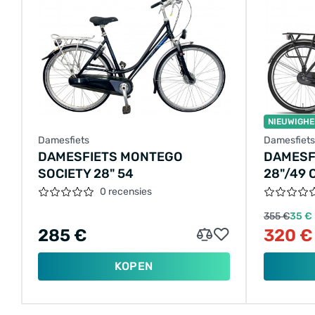
NIEUWIGHE
Damesfiets
Damesfiets
DAMESFIETS MONTEGO
DAMESF
SOCIETY 28" 54
28"/49
0 recensies
355 €
35 €
285 €
320 €
KOPEN