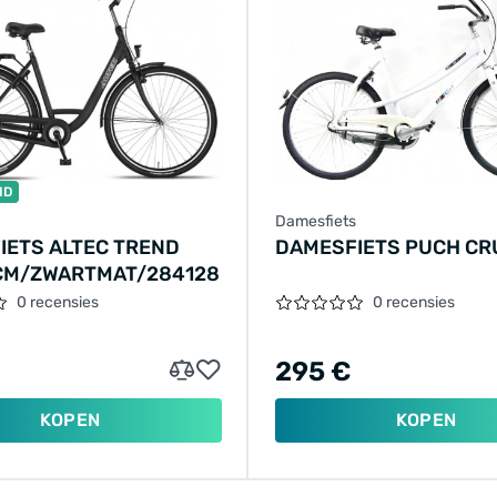
ID
Damesfiets
IETS ALTEC TREND
DAMESFIETS PUCH C
 CM/ZWARTMAT/284128
0 recensies
0 recensies
295 €
KOPEN
KOPEN