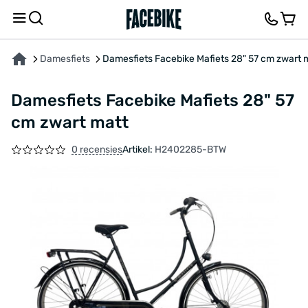
OVER HET PRODUCT
KENMERKEN
FEEDBACK EN VRAGEN
Damesfiets
Damesfiets Facebike Mafiets 28" 57 cm zwart 
Damesfiets Facebike Mafiets 28" 57
cm zwart matt
0 recensies
Artikel:
H2402285-BTW