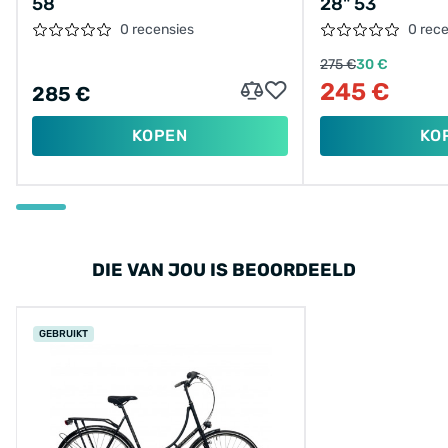
58
28" 53
0 recensies
0 rec
275 €
30 €
245 €
285 €
KOPEN
KO
DIE VAN JOU IS BEOORDEELD
GEBRUIKT