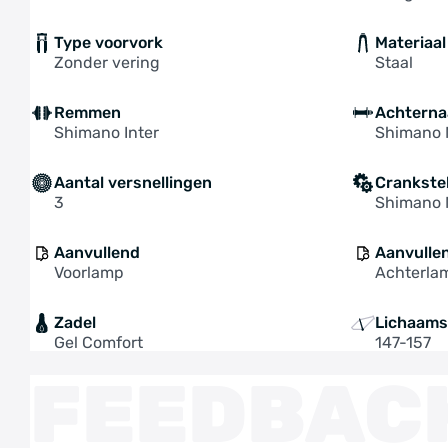
Type voorvork
Materiaal
Zonder vering
Staal
Remmen
Achterna
Shimano Inter
Shimano 
Aantal versnellingen
Crankste
3
Shimano 
Aanvullend
Aanvulle
Voorlamp
Achterla
Zadel
Lichaams
Gel Comfort
147-157
FEEDBAC