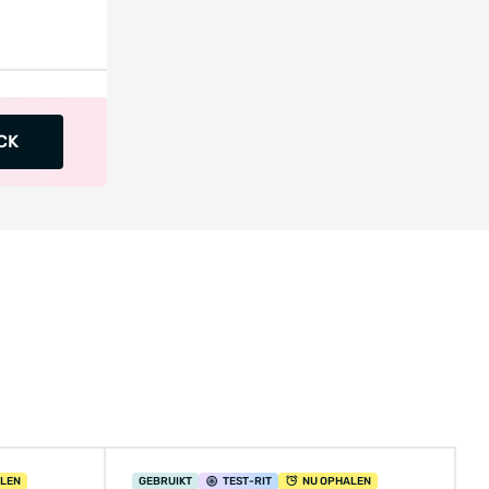
CK
ALEN
GEBRUIKT
TEST
-RIT
NU OPHALEN