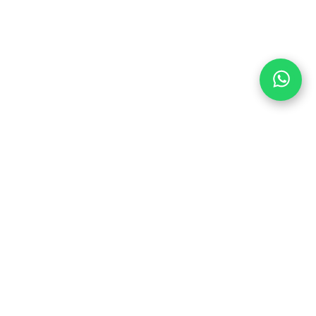
TRAP MET ONS OP
DE PEDALEN
6
Kom bij ons en wees als eerste op de