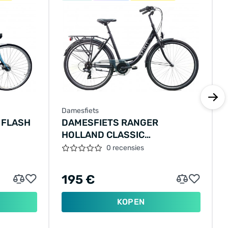
Damesfiets
 FLASH
DAMESFIETS RANGER
HOLLAND CLASSIC
26"/53CM/ZWART
0 recensies
195 €
KOPEN