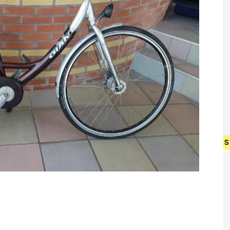
 NIEUW FIETSEN VANAF 400 EUR • GEBRUIKT FIETSEN 55 EUR •