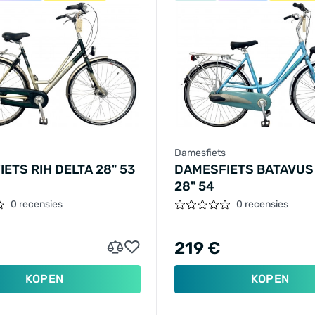
Damesfiets
ETS RIH DELTA 28" 53
DAMESFIETS BATAVUS
28" 54
0 recensies
0 recensies
219 €
KOPEN
KOPEN