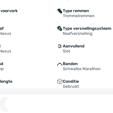
 voorvork
Type remmen
Trommelremmen
af
Type versnellingsysteem
Nexus
Naafversnelling
l
Aanvullend
Nexus
Slot
nd
Banden
mp
Schwalbe Marathon
lengte
Conditie
Gebruikt
K