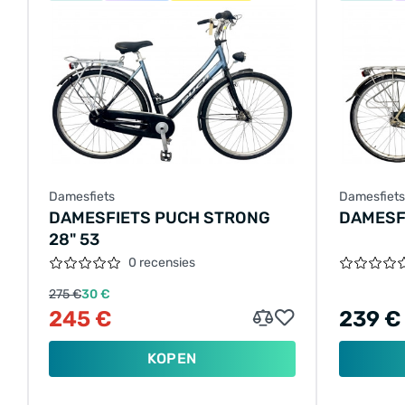
Damesfiets
Damesfiets
DAMESFIETS PUCH STRONG
DAMESFI
28" 53
0 recensies
275 €
30 €
245 €
239 €
KOPEN