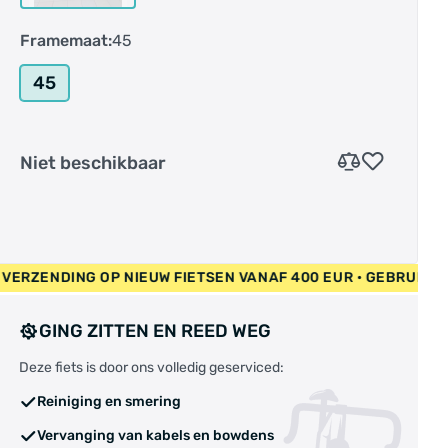
Framemaat:
45
45
Niet beschikbaar
 GRATIS VERZENDING OP NIEUW FIETSEN VANAF 400 EUR • GEB
GING ZITTEN EN REED WEG
Deze fiets is door ons volledig geserviced:
Reiniging en smering
Vervanging van kabels en bowdens