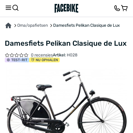
OVER HET PRODUCT
KENMERKEN
BESCHRIJVING
FEEDBACK EN VRAGEN
Oma/opafietsen
Damesfiets Pelikan Clasique de Lux
Damesfiets Pelikan Clasique de Lux
0 recensies
Artikel:
H028
TEST
-RIT
NU OPHALEN