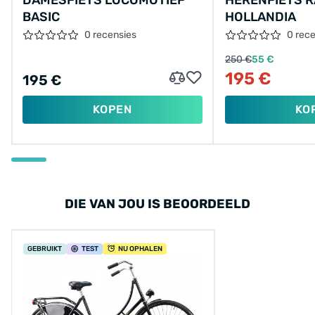
DAMESFIETS LOCOMOTIEF
HERENFIETS 
BASIC
HOLLANDIA
0 recensies
0 rec
250 €
55 €
195 €
195 €
KOPEN
KO
DIE VAN JOU IS BEOORDEELD
GEBRUIKT
TEST
NU OPHALEN