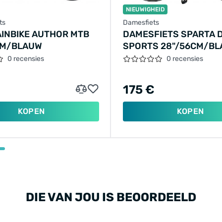
NIEUWIGHEID
ts
Damesfiets
INBIKE AUTHOR MTB
DAMESFIETS SPARTA 
CM/BLAUW
SPORTS 28"/56CM/B
0 recensies
0 recensies
175 €
KOPEN
KOPEN
DIE VAN JOU IS BEOORDEELD