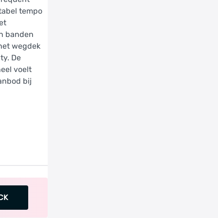
rtabel tempo
et
 en banden
 het wegdek
ty. De
eel voelt
anbod bij
CK