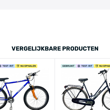
VERGELIJKBARE PRODUCTEN
TEST
-RIT
NU OPHALEN
GEBRUIKT
TEST
-RIT
NU OPH