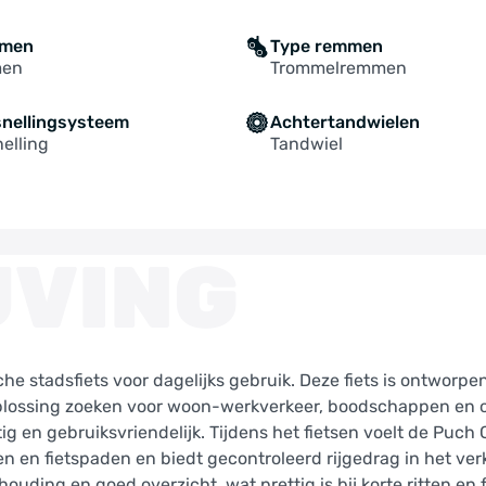
mmen
Type remmen
men
Trommelremmen
snellingsysteem
Achtertandwielen
elling
Tandwiel
JVING
he stadsfiets voor dagelijks gebruik. Deze fiets is ontworpe
 oplossing zoeken voor woon-werkverkeer, boodschappen en
ig en gebruiksvriendelijk. Tijdens het fietsen voelt de Puch C
en en fietspaden en biedt gecontroleerd rijgedrag in het ver
ding en goed overzicht, wat prettig is bij korte ritten en