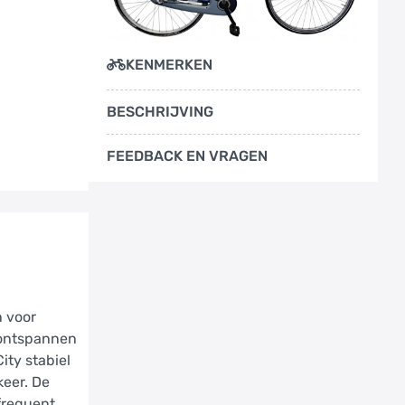
KENMERKEN
BESCHRIJVING
FEEDBACK EN VRAGEN
n voor
 ontspannen
ity stabiel
keer. De
 frequent