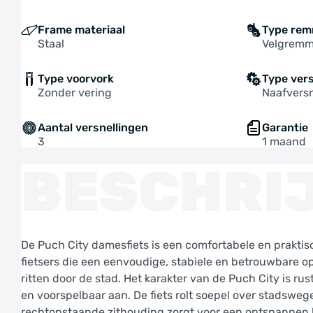
Frame materiaal
Type re
Staal
Velgrem
Type voorvork
Type ver
Zonder vering
Naafversn
Aantal versnellingen
Garantie
3
1 maand
BESCHRI
De Puch City damesfiets is een comfortabele en praktisc
fietsers die een eenvoudige, stabiele en betrouwbare
ritten door de stad. Het karakter van de Puch City is rust
en voorspelbaar aan. De fiets rolt soepel over stadsweg
rechtopstaande zithouding zorgt voor een ontspannen hou