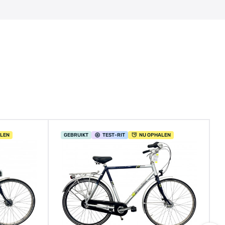
ALEN
GEBRUIKT
TEST
-RIT
NU OPHALEN