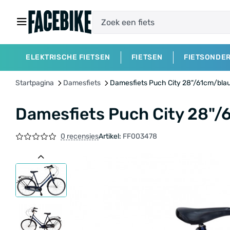
ELEKTRISCHE FIETSEN
FIETSEN
FIETSONDE
Startpagina
Damesfiets
Damesfiets Puch City 28"/61cm/bla
Damesfiets Puch City 28"
0 recensies
Artikel:
FF003478