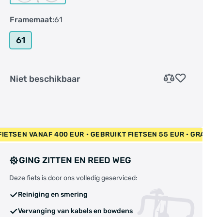
Framemaat:
61
61
Niet beschikbaar
P NIEUW FIETSEN VANAF 400 EUR • GEBRUIKT FIETSEN 55 EUR
GING ZITTEN EN REED WEG
Deze fiets is door ons volledig geserviced:
Reiniging en smering
Vervanging van kabels en bowdens