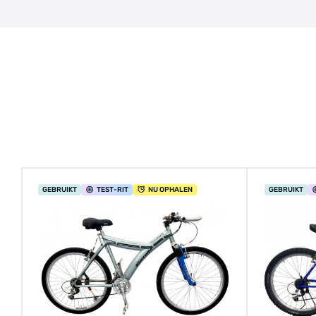
GEBRUIKT
TEST
-RIT
NU OPHALEN
GEBRUIKT