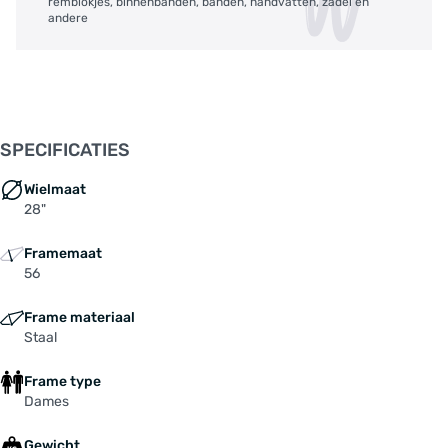
remblokjes, binnenbanden, banden, handvatten, zadel en
andere
SPECIFICATIES
Wielmaat
28"
Framemaat
56
Frame materiaal
Staal
Frame type
Dames
Gewicht