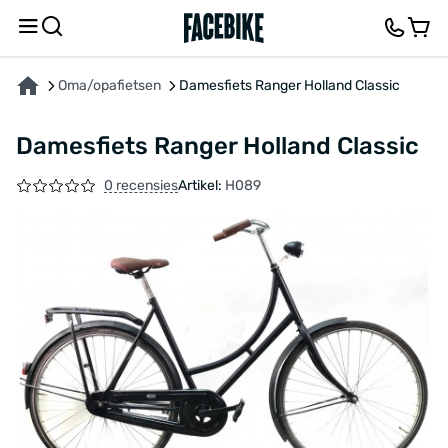
OVER HET PRODUCT
KENMERKEN
BESCHRIJVING
FEEDBACK EN VRAGEN
Oma/opafietsen
Damesfiets Ranger Holland Classic
Damesfiets Ranger Holland Classic
0 recensies
Artikel:
H089