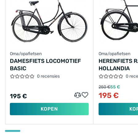
Oma/opafietsen
Oma/opafietsen
DAMESFIETS LOCOMOTIEF
HERENFIETS 
BASIC
HOLLANDIA
0 recensies
0 rec
250 €
55 €
195 €
195 €
KOPEN
KO