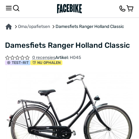
OVER HET PRODUCT
KENMERKEN
BESCHRIJVING
FEEDBACK EN VRAGEN
Oma/opafietsen
Damesfiets Ranger Holland Classic
Damesfiets Ranger Holland Classic
0 recensies
Artikel:
H045
TEST
-RIT
NU OPHALEN