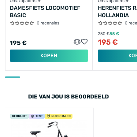
Oma/opafietsen
Oma/opafietsen
DAMESFIETS LOCOMOTIEF
HERENFIETS 
BASIC
HOLLANDIA
0 recensies
0 rec
250 €
55 €
195 €
195 €
KOPEN
KO
DIE VAN JOU IS BEOORDEELD
GEBRUIKT
TEST
NU OPHALEN