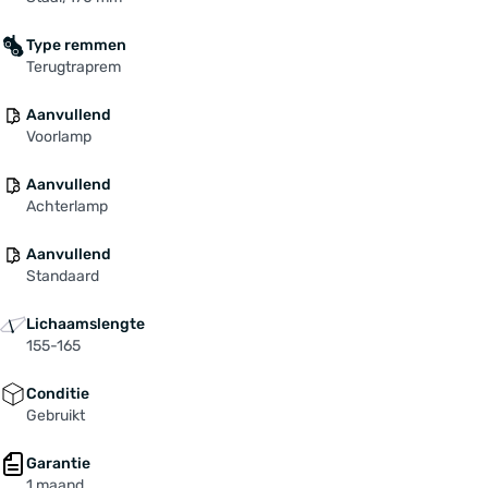
Type remmen
Terugtraprem
Aanvullend
Voorlamp
Aanvullend
Achterlamp
Aanvullend
Standaard
Lichaamslengte
155-165
Conditie
Gebruikt
Garantie
1 maand