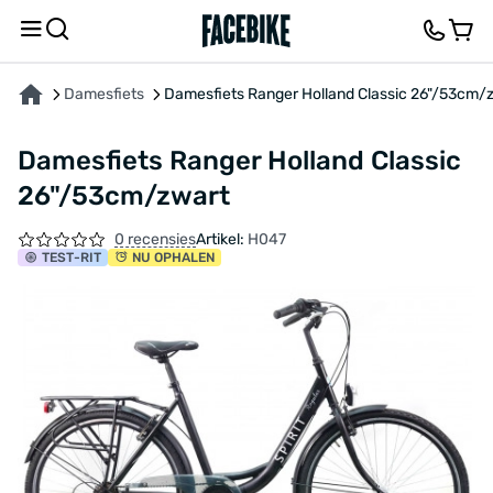
OVER HET PRODUCT
KENMERKEN
BESCHRIJVING
FEEDBACK EN VRAGEN
Damesfiets
Damesfiets Ranger Holland Classic 26"/53cm/
Damesfiets Ranger Holland Classic
26"/53cm/zwart
0 recensies
Artikel:
H047
TEST
-RIT
NU OPHALEN