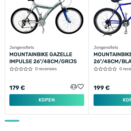
Jongensfiets
Jongensfiets
MOUNTAINBIKE GAZELLE
MOUNTAINBIK
IMPULSE 26"/48CM/GRIJS
26"/48CM/BL
0 recensies
0 rec
179 €
199 €
KOPEN
KO