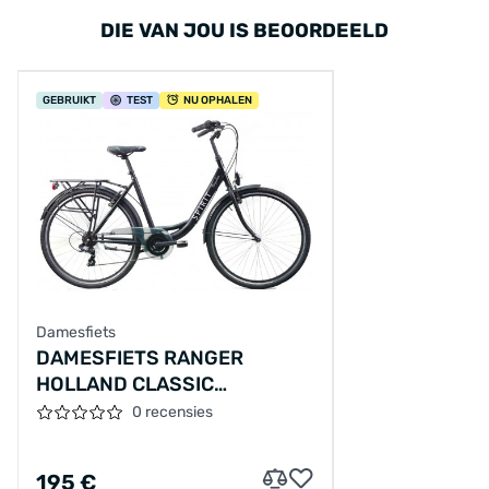
DIE VAN JOU IS BEOORDEELD
GEBRUIKT
TEST
NU OPHALEN
Damesfiets
DAMESFIETS RANGER
HOLLAND CLASSIC
26"/53CM/ZWART
0 recensies
195 €