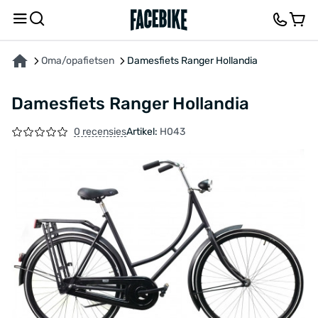
OVER HET PRODUCT
KENMERKEN
FEEDBACK EN VRAGEN
Oma/opafietsen
Damesfiets Ranger Hollandia
Damesfiets Ranger Hollandia
0 recensies
Artikel:
H043