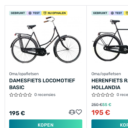
GEBRUIKT
TEST
NU OPHALEN
GEBRUIKT
TEST
Oma/opafietsen
Oma/opafietsen
DAMESFIETS LOCOMOTIEF
HERENFIETS 
BASIC
HOLLANDIA
0 recensies
0 rec
250 €
55 €
195 €
195 €
KOPEN
KO