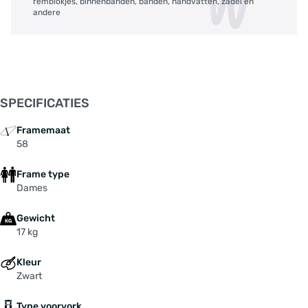
remblokjes, binnenbanden, banden, handvatten, zadel en
andere
SPECIFICATIES
Framemaat
58
Frame type
Dames
Gewicht
17 kg
Kleur
Zwart
Type voorvork