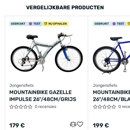
VERGELIJKBARE PRODUCTEN
GEBRUIKT
TEST
NU OPHALEN
GEBRUIKT
TEST
Jongensfiets
Jongensfiets
MOUNTAINBIKE GAZELLE
MOUNTAINBIK
IMPULSE 26"/48CM/GRIJS
26"/48CM/BL
0 recensies
0 rec
179 €
199 €