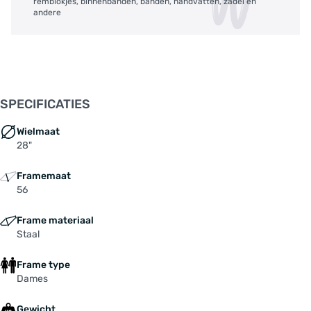
remblokjes, binnenbanden, banden, handvatten, zadel en
andere
SPECIFICATIES
Wielmaat
28"
Framemaat
56
Frame materiaal
Staal
Frame type
Dames
Gewicht