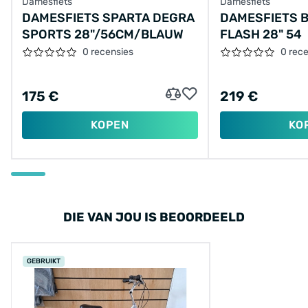
Damesfiets
Damesfiets
DAMESFIETS SPARTA DEGRA
DAMESFIETS 
SPORTS 28"/56CM/BLAUW
FLASH 28" 54
0 recensies
0 rec
175 €
219 €
KOPEN
KO
DIE VAN JOU IS BEOORDEELD
GEBRUIKT