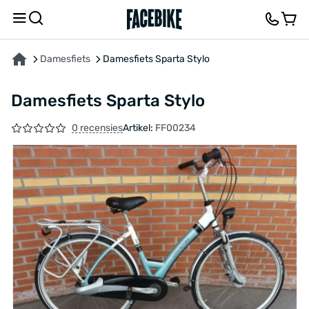
OVER HET PRODUCT
KENMERKEN
FEEDBACK EN VRAGEN
Damesfiets
Damesfiets Sparta Stylo
Damesfiets Sparta Stylo
0 recensies
Artikel:
FF00234