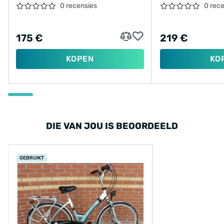
0 recensies
0 rec
175 €
219 €
KOPEN
KO
DIE VAN JOU IS BEOORDEELD
GEBRUIKT