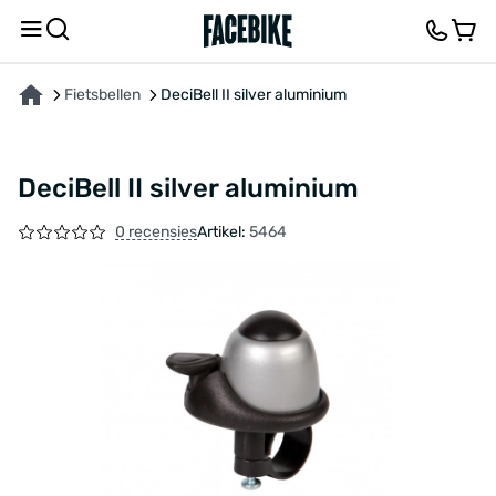
OVER HET PRODUCT
FEEDBACK EN VRAGEN
Fietsbellen
DeciBell II silver aluminium
DeciBell II silver aluminium
0 recensies
Artikel:
5464