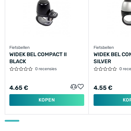
Fietsbellen
Fietsbellen
WIDEK BEL COMPACT II
WIDEK BEL COM
BLACK
SILVER
0 recensies
0 rec
4.65 €
4.55 €
KOPEN
KO