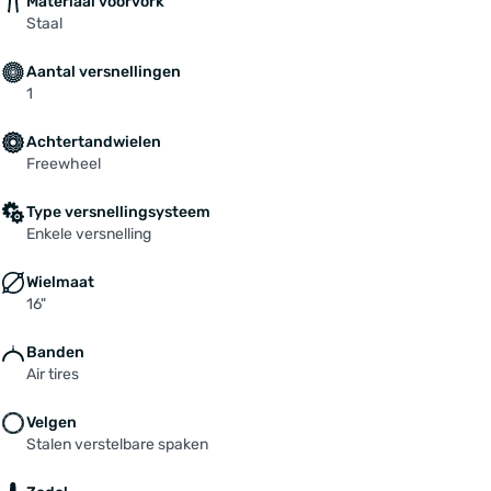
Materiaal voorvork
Staal
Aantal versnellingen
1
Achtertandwielen
Freewheel
Type versnellingsysteem
Enkele versnelling
Wielmaat
16"
Banden
Air tires
Velgen
Stalen verstelbare spaken