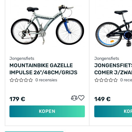
Jongensfiets
Jongensfiets
MOUNTAINBIKE GAZELLE
JONGENSFIET
IMPULSE 26"/48CM/GRIJS
COMER J/ZWA
0 recensies
0 rec
179 €
149 €
KOPEN
KO