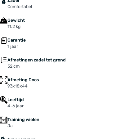
Zadel
Comfortabel
Gewicht
11.2 kg
Garantie
1 jaar
Afmetingen zadel tot grond
52 cm
Afmeting Doos
93x18x44
Leeftijd
4-6 jaar
Training wielen
Ja