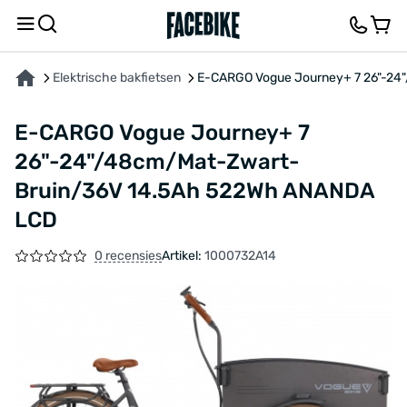
OVER HET PRODUCT
KENMERKEN
BESCHRIJVING
FEEDBACK EN VRAGEN
Elektrische bakfietsen
E-CARGO Vogue Journey+ 7 26"-2
E-CARGO Vogue Journey+ 7
26"-24"/48cm/Mat-Zwart-
Bruin/36V 14.5Ah 522Wh ANANDA
LCD
0 recensies
Artikel:
1000732A14