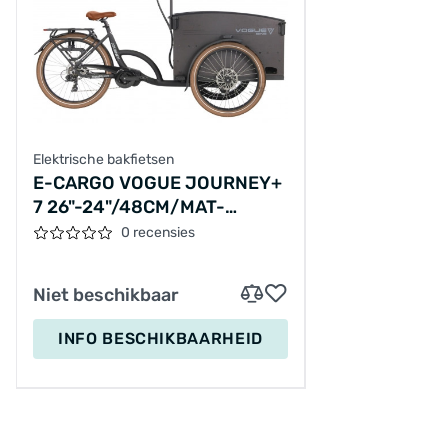
Elektrische bakfietsen
E-CARGO VOGUE JOURNEY+
7 26"-24"/48CM/MAT-
ZWART-BRUIN/36V 14.5AH
0 recensies
522WH ANANDA LCD
Niet beschikbaar
INFO BESCHIKBAARHEID