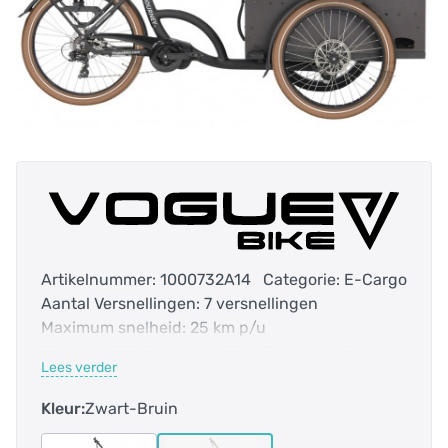
Artikelnummer: 1000732A14
Categorie: E-Cargo
Aantal Versnellingen: 7 versnellingen
Maximum snelheid: 25 km p/u
Display: LCD, Kleur
Slot: Geen
Gewicht:
Lees verder
Belastbaar gewicht:
Modeljaar: 2024
Kleur: Matt-Black-Brown
Frame Type: Unisex
Kleur:
Zwart-Bruin
Frame Maat: 48 CM
Aandrijving: Derailleur
Merk Aandrijving: Shimano
Voorvork: Ongeveerd