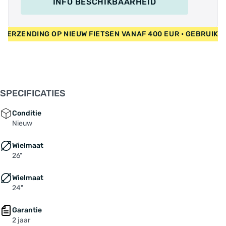
INFO BESCHIKBAARHEID
RATIS VERZENDING OP NIEUW FIETSEN VANAF 400 EUR • GEBRU
SPECIFICATIES
Conditie
Nieuw
Wielmaat
26"
Wielmaat
24"
Garantie
2 jaar