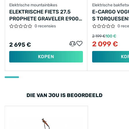
Elektrische mountainbikes
Elektrische bakfiet
ELEKTRISCHE FIETS 27.5
E-CARGO VOG
PROPHETE GRAVELER E9000
S TORQUESENS
DISC, SPORTDRIVE, 672WH
MATT-BLACK-B
0 recensies
0 rec
DT, ZWART-ROOD
14.5AH 522WH
2 199 €
100 €
2 099 €
2 695 €
KOPEN
KO
DIE VAN JOU IS BEOORDEELD