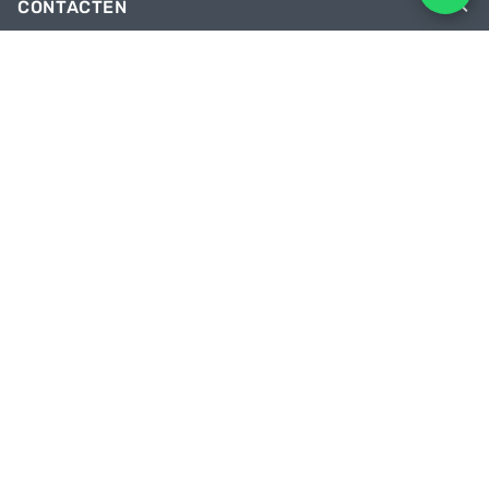
CONTACTEN
Telefoons
+31 6 81928746
+31 6 28382471
Email
facebikenl@gmail.com
Geopend maandag t/m zaterdag van
10:00 tot 20:00 uur
Onze winkel
Paradijsvogelstraat 14, 9713 BV Groningen
TRAP MET ONS OP DE PEDALEN
Kom bij ons en wees als eerste op de hoogte van kortingen en promoties
TEKENEN