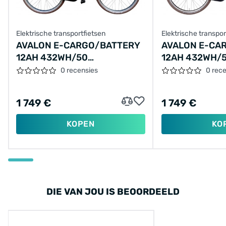
Elektrische transportfietsen
Elektrische transpor
AVALON E-CARGO/BATTERY
AVALON E-CA
12AH 432WH/50
12AH 432WH/
CM/BLAUW/F417
CM/ZWARTMAT
0 recensies
0 rec
1 749 €
1 749 €
KOPEN
KO
DIE VAN JOU IS BEOORDEELD