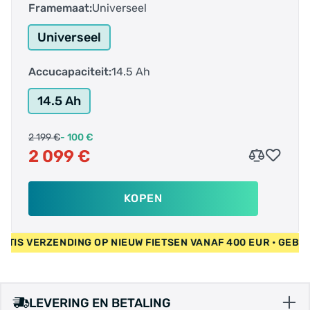
Framemaat:
Universeel
Universeel
Accucapaciteit:
14.5 Ah
14.5 Ah
2 199 €
- 100 €
2 099 €
KOPEN
 • GRATIS VERZENDING OP NIEUW FIETSEN VANAF 400 EUR • G
LEVERING EN BETALING