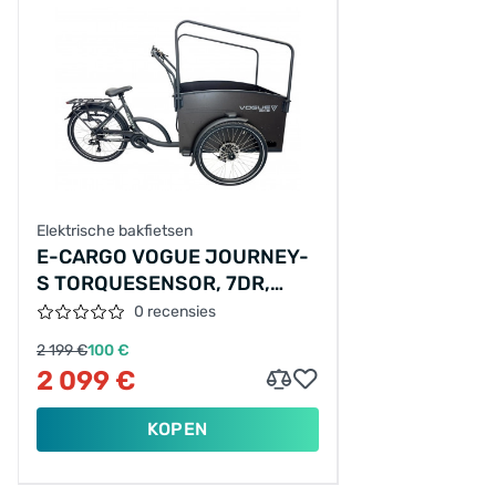
Elektrische bakfietsen
E-CARGO VOGUE JOURNEY-
S TORQUESENSOR, 7DR,
MATT-BLACK-BLACK (36V
0 recensies
14.5AH 522WH)
2 199 €
100 €
2 099 €
KOPEN