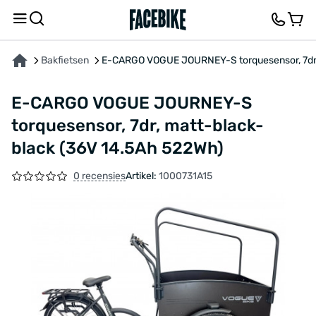
OVER HET PRODUCT
KENMERKEN
BESCHRIJVING
FEEDBACK EN VRAGEN
Bakfietsen
E-CARGO VOGUE JOURNEY-S torquesensor, 7dr,
E-CARGO VOGUE JOURNEY-S
torquesensor, 7dr, matt-black-
black (36V 14.5Ah 522Wh)
0 recensies
Artikel:
1000731A15