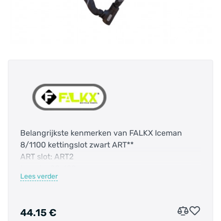
Belangrijkste kenmerken van FALKX Iceman
8/1100 kettingslot zwart ART**
ART slot: ART2
Lengte: 90-120cm
Lees verder
Merk: Falkx
Sluitmechanisme: Sleutel
44.15 €