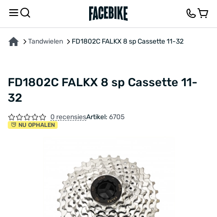
OVER HET PRODUCT
KENMERKEN
FEEDBACK EN VRAGEN
Tandwielen
FD1802C FALKX 8 sp Cassette 11-32
FD1802C FALKX 8 sp Cassette 11-
32
0 recensies
Artikel:
6705
NU OPHALEN