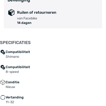
Beveiliging
Ruilen of retourneren
van Facebike
14 dagen
SPECIFICATIES
Compatibiliteit
Shimano
Compatibiliteit
8-speed
Conditie
Nieuw
Vertanding
11-32