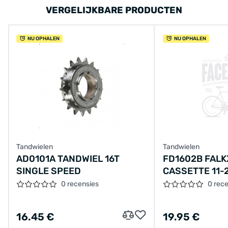
VERGELIJKBARE PRODUCTEN
NU OPHALEN
NU OPHALEN
Tandwielen
Tandwielen
AD0101A TANDWIEL 16T
FD1602B FALK
SINGLE SPEED
CASSETTE 11-
0 recensies
0 rec
16.45 €
19.95 €