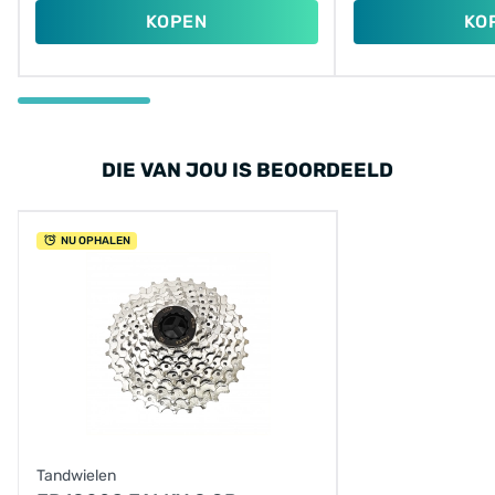
KOPEN
KO
DIE VAN JOU IS BEOORDEELD
NU OPHALEN
Tandwielen