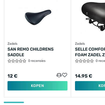
Zadels
Zadels
SAN REMO CHILDRENS
SELLE COMFOR
SADDLE
FOAM ZADEL 
INCLUSIEF ST
0 recensies
0 rec
12 €
14.95 €
KOPEN
KO