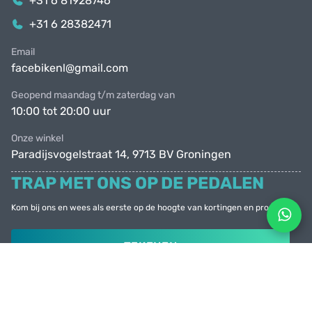
+31 6 81928746
+31 6 28382471
Email
facebikenl@gmail.com
Geopend maandag t/m zaterdag van
10:00 tot 20:00 uur
Onze winkel
Paradijsvogelstraat 14, 9713 BV Groningen
TRAP MET ONS OP DE PEDALEN
Kom bij ons en wees als eerste op de hoogte van kortingen en promoties
TEKENEN
© Facebike 2026
Alle rechten voorbehouden