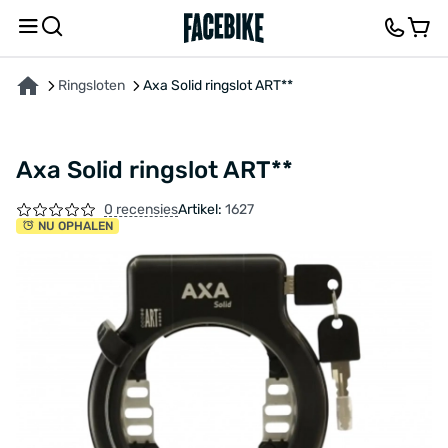
OVER HET PRODUCT
KENMERKEN
FEEDBACK EN VRAGEN
Ringsloten
Axa Solid ringslot ART**
Axa Solid ringslot ART**
0 recensies
Artikel:
1627
NU OPHALEN