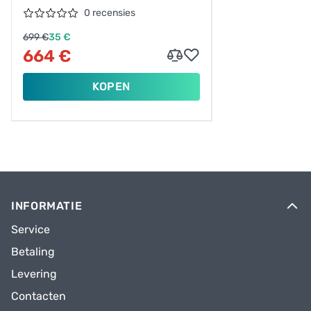
28"/53/PETROL
0 recensies
BLAUW/S010153005M,28-53
699 €
35 €
664 €
KOPEN
INFORMATIE
Service
Betaling
Levering
Contacten