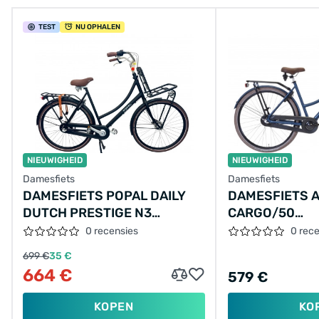
TEST
NU OPHALEN
NIEUWIGHEID
NIEUWIGHEID
Damesfiets
Damesfiets
DAMESFIETS POPAL DAILY
DAMESFIETS 
DUTCH PRESTIGE N3
CARGO/50
28"/59/MAT
CM/MATBLAU
0 recensies
0 rec
ZWART/S010159001M,28-59
699 €
35 €
664 €
579 €
KOPEN
KO