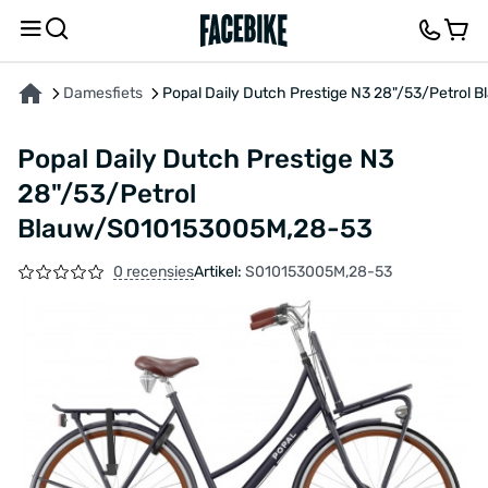
OVER HET PRODUCT
KENMERKEN
FEEDBACK EN VRAGEN
Damesfiets
Popal Daily Dutch Prestige N3 28"/53/Petro
Popal Daily Dutch Prestige N3
28"/53/Petrol
Blauw/S010153005M,28-53
0 recensies
Artikel:
S010153005M,28-53