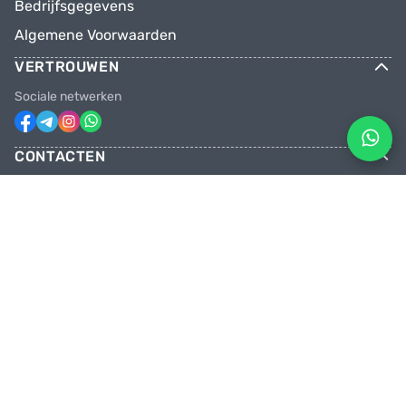
Bedrijfsgegevens
Algemene Voorwaarden
VERTROUWEN
Sociale netwerken
CONTACTEN
Telefoons
+31 6 81928746
+31 6 28382471
Email
facebikenl@gmail.com
Geopend maandag t/m zaterdag van
10:00 tot 20:00 uur
Onze winkel