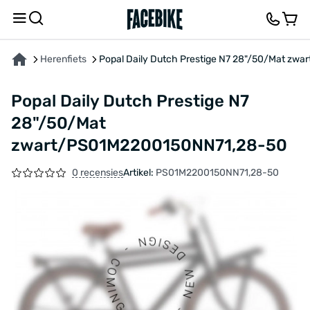
OVER HET PRODUCT
KENMERKEN
FEEDBACK EN VRAGEN
Herenfiets
Popal Daily Dutch Prestige N7 28"/50/Mat z
Popal Daily Dutch Prestige N7
28"/50/Mat
zwart/PS01M2200150NN71,28-50
0 recensies
Artikel:
PS01M2200150NN71,28-50