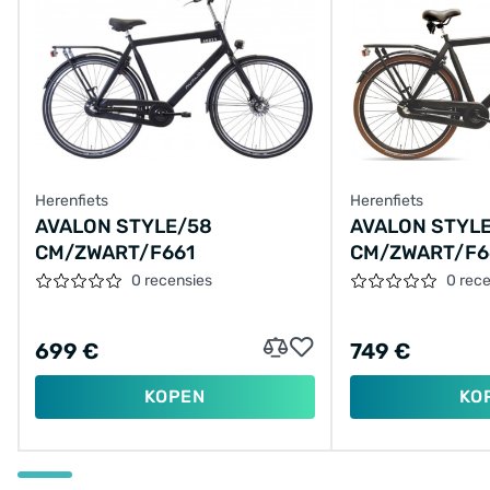
Herenfiets
Herenfiets
AVALON STYLE/58
AVALON STYL
CM/ZWART/F661
CM/ZWART/F6
0 recensies
0 rec
699 €
749 €
KOPEN
KO