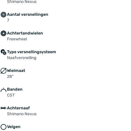
Shimano Nexus
Aantal versnellingen
7
Achtertandwielen
Freewheel
Type versnellingsysteem
Naafversnelling
Wielmaat
28"
Banden
CST
Achternaaf
Shimano Nexus
Velgen