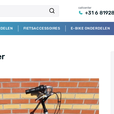
callcenter
+31 6 8192
RDELEN
FIETSACCESSOIRES
E-BIKE ONDERDELEN
er