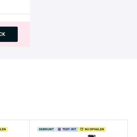
CK
ALEN
GEBRUIKT
TEST
-RIT
NU OPHALEN