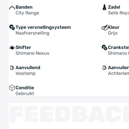
Banden
Zadel
City Range
Selle Roy
Type versnellingsysteem
Kleur
Naafversnelling
Grijs
Shifter
Crankste
Shimano Nexus
Shimano 
Aanvullend
Aanvulle
Voorlamp
Achterla
Conditie
Gebruikt
FEEDBAC