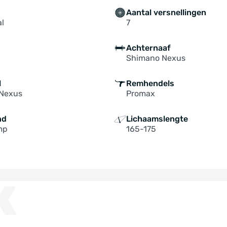
Aantal versnellingen
al
7
Achternaaf
Shimano Nexus
l
Remhendels
Nexus
Promax
nd
Lichaamslengte
mp
165-175
K