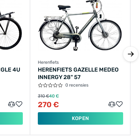
Herenfiets
NGLE 4U
HERENFIETS GAZELLE MEDEO
INNERGY 28" 57
0 recensies
310 €
40 €
270 €
KOPEN