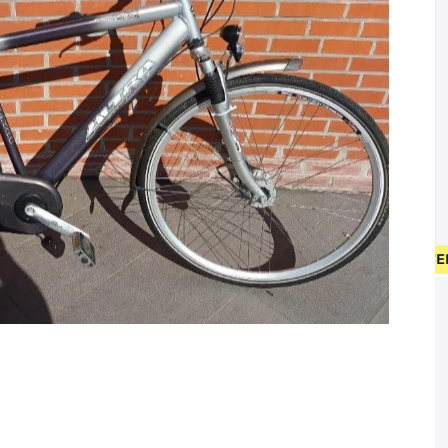
EUW FIETSEN VANAF 400 EUR • GEBRUIKT FIETSEN 55 EUR • GR