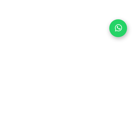
TRAP MET ONS OP
DE PEDALEN
6
Kom bij ons en wees als eerste op de
1
hoogte van kortingen en promoties