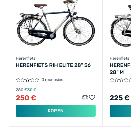
Herenfiets
Herenfiets
HERENFIETS RIH ELITE 28" 56
HERENF
28" M
0 recensies
280 €
30 €
250 €
225 €
KOPEN