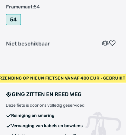
Framemaat:
54
54
Niet beschikbaar
ATIS VERZENDING OP NIEUW FIETSEN VANAF 400 EUR • GEBRUI
GING ZITTEN EN REED WEG
Deze fiets is door ons volledig geserviced:
Reiniging en smering
Vervanging van kabels en bowdens