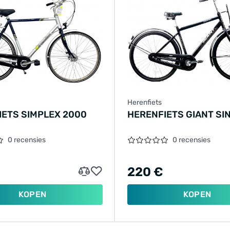
Herenfiets
IETS SIMPLEX 2000
HERENFIETS GIANT SI
0 recensies
0 recensies
220 €
KOPEN
KOPEN