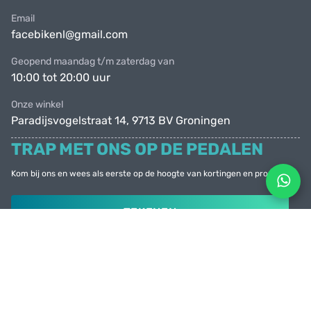
Email
facebikenl@gmail.com
Geopend maandag t/m zaterdag van
10:00 tot 20:00 uur
Onze winkel
Paradijsvogelstraat 14, 9713 BV Groningen
TRAP MET ONS OP DE PEDALEN
Kom bij ons en wees als eerste op de hoogte van kortingen en promoties
TEKENEN
© Facebike 2026
Alle rechten voorbehouden
Created by
Sense Production