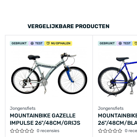
VERGELIJKBARE PRODUCTEN
GEBRUIKT
TEST
NU OPHALEN
GEBRUIKT
TEST
Jongensfiets
Jongensfiets
MOUNTAINBIKE GAZELLE
MOUNTAINBIK
IMPULSE 26"/48CM/GRIJS
26"/48CM/BL
0 recensies
0 rec