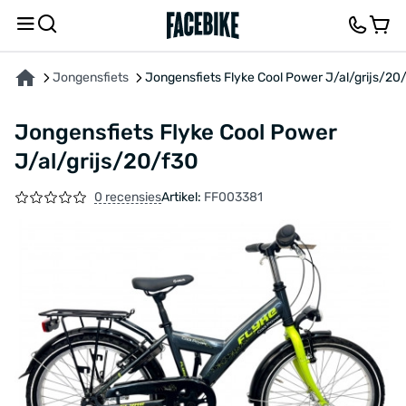
OVER HET PRODUCT
KENMERKEN
FEEDBACK EN VRAGEN
Jongensfiets
Jongensfiets Flyke Cool Power J/al/grijs/20
Jongensfiets Flyke Cool Power
J/al/grijs/20/f30
0 recensies
Artikel:
FF003381