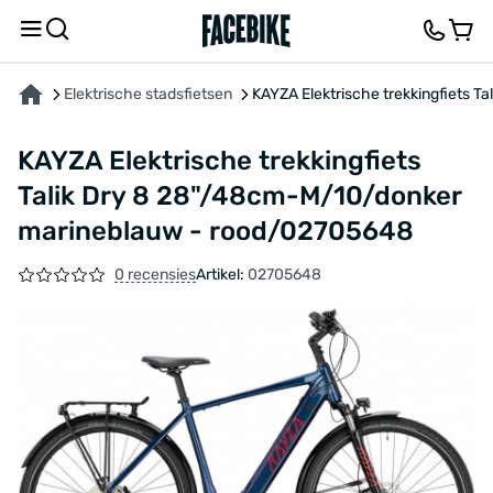
OVER HET PRODUCT
KENMERKEN
FEEDBACK EN VRAGEN
Elektrische stadsfietsen
KAYZA Elektrische trekkingfiets 
KAYZA Elektrische trekkingfiets
Talik Dry 8 28"/48cm-M/10/donker
marineblauw - rood/02705648
0 recensies
Artikel:
02705648