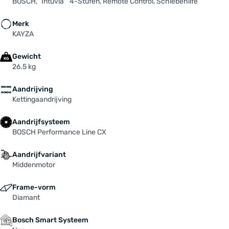
BOSCH, "Intuvia " 4-Stufen, Remote Control, Schiebehilfe
Merk
KAYZA
Gewicht
26.5 kg
Aandrijving
Kettingaandrijving
Aandrijfsysteem
BOSCH Performance Line CX
Aandrijfvariant
Middenmotor
Frame-vorm
Diamant
Bosch Smart Systeem