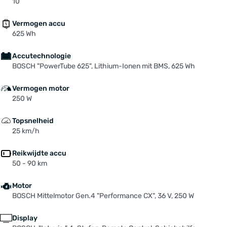
10
Zadel: SELLE ROYAL "Essenza Plus"
Zadelpen: PROMAX "SP-2016" Ø 31,6 mm
Vermogen accu
625 Wh
Accutechnologie
BOSCH "PowerTube 625", Lithium-Ionen mit BMS, 625 Wh
Vermogen motor
250 W
Topsnelheid
25 km/h
Reikwijdte accu
50 - 90 km
Motor
BOSCH Mittelmotor Gen.4 "Performance CX", 36 V, 250 W
Display