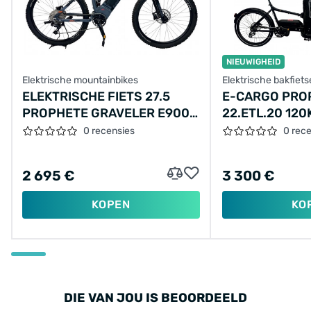
NIEUWIGHEID
Elektrische mountainbikes
Elektrische bakfiet
ELEKTRISCHE FIETS 27.5
E-CARGO PRO
PROPHETE GRAVELER E9000
22.ETL.20 12
DISC, SPORTDRIVE, 672WH
17.5AH 630WH
0 recensies
0 rec
DT, ZWART-ROOD
2 695 €
3 300 €
KOPEN
KO
DIE VAN JOU IS BEOORDEELD