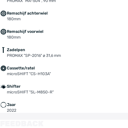
PROMAX "MA-504", 90 mm
Remschijf achterwiel
180mm
Remschijf voorwiel
180mm
Zadelpen
PROMAX "SP-2016" ø 31,6 mm
Cassette/ratel
microSHIFT "CS-H103A"
Shifter
microSHIFT "SL-M850-R"
Jaar
2022
FEEDBACK