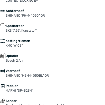
CONTEC "DLUX 50 E+"
Achternaaf
SHIMANO "FH-M4050" QR
Spatborden
SKS "A56", Kunststoff
Ketting/riemen
KMC "e10S"
Oplader
Bosch 2 Ah
Voornaaf
SHIMANO "HB-M4050BL" QR
Pedalen
MARWI "SP-823N"
Sensor