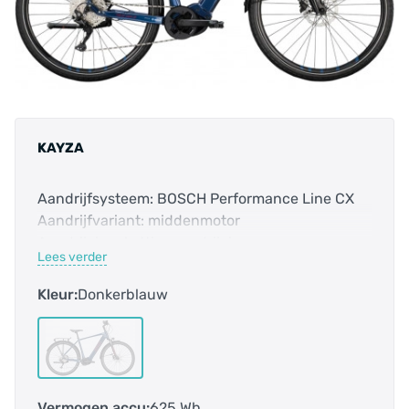
KAYZA
Aandrijfsysteem: BOSCH Performance Line CX
Aandrijfvariant: middenmotor
Aandrijving: kettingaandrijving
Lees verder
Accucapaciteit: 625.0 Wh
Bosch Smart systeem: nee
Kleur:
Donkerblauw
Categorie: Trekking-fiets
E-bike: ja
Frame-vorm: Diamant
Framehoogte: 48 cm
Framemaat: M
Vermogen accu:
625 Wh