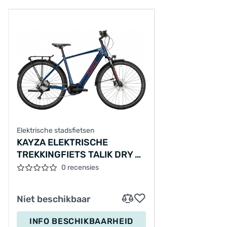
Elektrische stadsfietsen
KAYZA ELEKTRISCHE
TREKKINGFIETS TALIK DRY 8
28"/48CM-M/10/DONKER
0 recensies
MARINEBLAUW -
ROOD/02705648
Niet beschikbaar
INFO BESCHIKBAARHEID