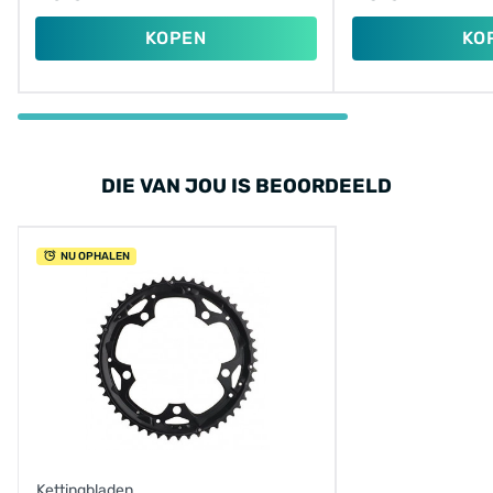
KOPEN
KO
DIE VAN JOU IS BEOORDEELD
NU OPHALEN
Kettingbladen