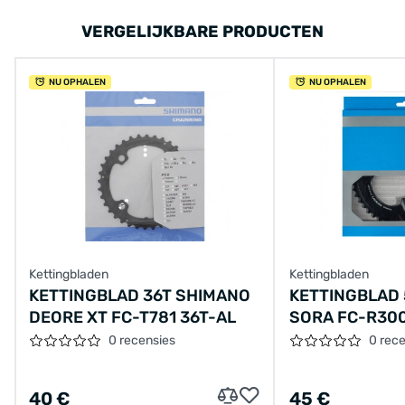
VERGELIJKBARE PRODUCTEN
NU OPHALEN
NU OPHALEN
Kettingbladen
Kettingbladen
KETTINGBLAD 36T SHIMANO
KETTINGBLAD
DEORE XT FC-T781 36T-AL
SORA FC-R300
0 recensies
0 rec
40 €
45 €