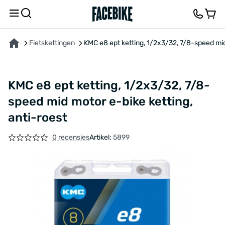
OVER HET PRODUCT
KENMERKEN
FEEDBACK EN VRAGEN
Fietskettingen
KMC e8 ept ketting, 1/2x3/32, 7/8-speed mid
KMC e8 ept ketting, 1/2x3/32, 7/8-
speed mid motor e-bike ketting,
anti-roest
0 recensies
Artikel:
5899