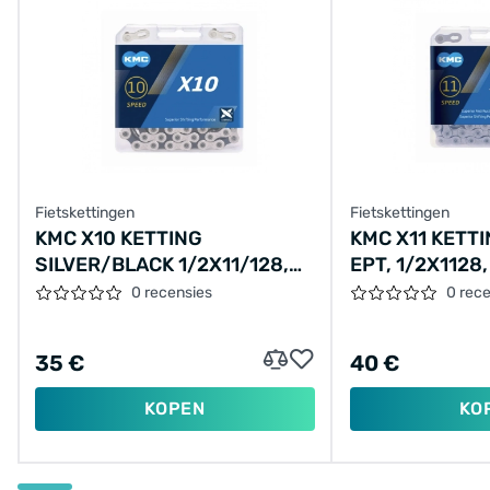
Fietskettingen
Fietskettingen
KMC X10 KETTING
KMC X11 KETTI
SILVER/BLACK 1/2X11/128,
EPT, 1/2X1128,
10-SPEED
ANTI-ROEST
0 recensies
0 rec
35 €
40 €
KOPEN
KO