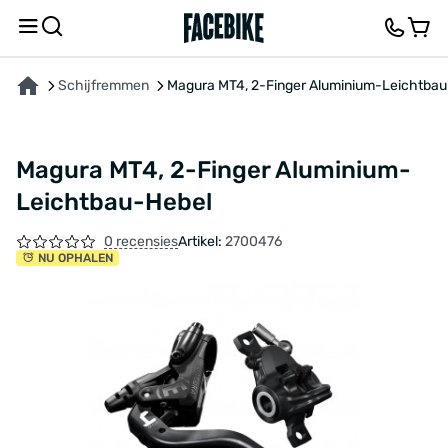
OVER HET PRODUCT
KENMERKEN
BESCHRIJVING
FEEDBACK EN VRAGEN
Schijfremmen
Magura MT4, 2-Finger Aluminium-Leichtba
Magura MT4, 2-Finger Aluminium-
Leichtbau-Hebel
0 recensies
Artikel:
2700476
NU OPHALEN