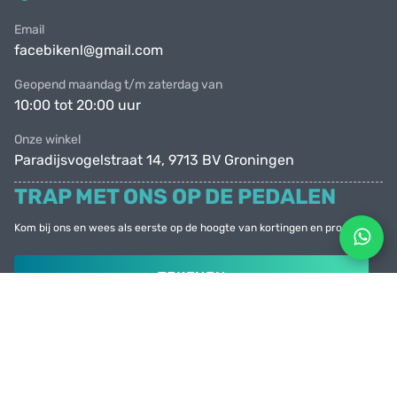
Email
facebikenl@gmail.com
Geopend maandag t/m zaterdag van
10:00 tot 20:00 uur
Onze winkel
Paradijsvogelstraat 14, 9713 BV Groningen
TRAP MET ONS OP DE PEDALEN
Kom bij ons en wees als eerste op de hoogte van kortingen en promoties
TEKENEN
© Facebike 2026
Alle rechten voorbehouden
Created by
Sense Production