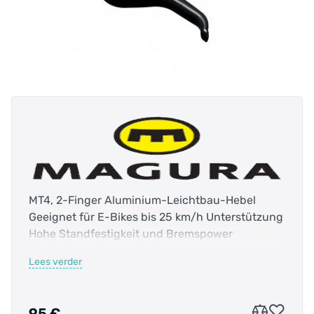
MT4, 2-Finger Aluminium-Leichtbau-Hebel
Geeignet für E-Bikes bis 25 km/h Unterstützung
Hohe Standfestigkeit und Bremspower
Empfohlene Bremsscheiben:
Lees verder
Storm SL.2 + HC + CL 160 / 180 / 203 mm
MDR-C 160 / 180 / 203 mm
Der preisgünstige Allrounder für deine
95 €