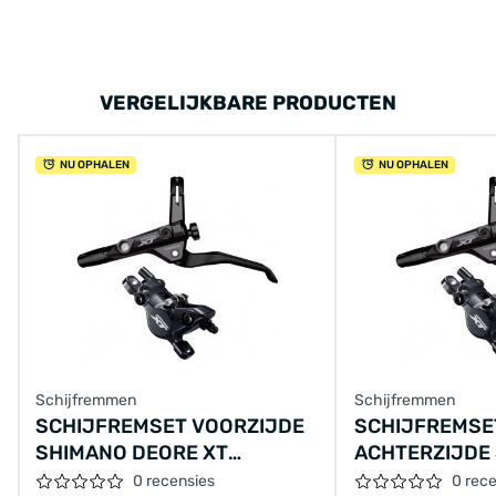
VERGELIJKBARE PRODUCTEN
NU OPHALEN
NU OPHALEN
Schijfremmen
Schijfremmen
SCHIJFREMSET VOORZIJDE
SCHIJFREMSE
SHIMANO DEORE XT
ACHTERZIJDE
M8100/T8100 I-SPEC -
DEORE XT M81
0 recensies
0 rec