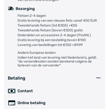
Kolbenanzahl Bremszange 2-Kolben
Bezorging
Material Bremsgriff Carbotecture
Hebelart 2-Finger-Hebel
Fietsen 2-4 dagen
Bremsbelag 7.P, Performance
Gratis levering van een nieuwe fiets vanaf 400 EUR
Tweedehands fietsen (tot €300) +€55
Leitungsanschluss Bremszange Drehbarer
Tweedehands fietsen (boven €300) gratis
Leitungsanschluss
Onderdelen en accessoires 2-4 dagen (PostNL)
Hebelweitenverstellung T25
VE 1
Gratis levering bij een bestelling boven €100
Material Hebel Aluminium
Modelljahr 2015
Levering van bestellingen tot €100 +€9,99
Leitungslänge 2.200 mm
Flip Flop Ja
Andere Europese landen:
Bremsentyp Scheibenbremse
Indien het land van levering niet Nederland is, geldt:
Gewicht (netto) 0.86 Kilogramm
"de verzendkosten worden berekend volgens de
tarieven van de vervoerder"
Betaling
Contant
Online betaling