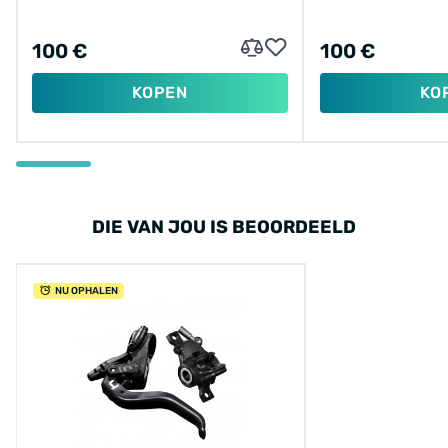
ZONDER REMSCHIJF
ZONDER REMS
(WERKPLAATSVERPAKKING)
100 €
100 €
KOPEN
KO
DIE VAN JOU IS BEOORDEELD
NU OPHALEN