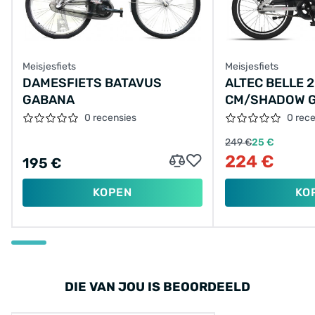
Meisjesfiets
Meisjesfiets
DAMESFIETS BATAVUS
ALTEC BELLE 2
GABANA
CM/SHADOW G
0 recensies
0 rec
249 €
25 €
224 €
195 €
KOPEN
KO
DIE VAN JOU IS BEOORDEELD