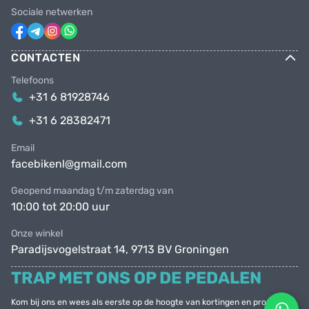
Sociale netwerken
CONTACTEN
Telefoons
+31 6 81928746
+31 6 28382471
Email
facebikenl@gmail.com
Geopend maandag t/m zaterdag van
10:00 tot 20:00 uur
Onze winkel
Paradijsvogelstraat 14, 9713 BV Groningen
TRAP MET ONS OP DE PEDALEN
Kom bij ons en wees als eerste op de hoogte van kortingen en promoties