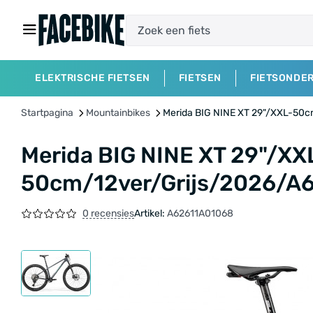
ELEKTRISCHE FIETSEN
FIETSEN
FIETSONDE
Startpagina
Mountainbikes
Merida BIG NINE XT 29"/XXL-50
Merida BIG NINE XT 29"/XX
50cm/12ver/Grijs/2026/A
0 recensies
Artikel:
A62611A01068