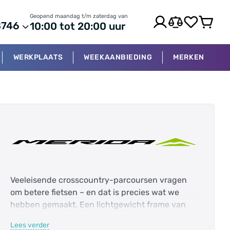
Geopend maandag t/m zaterdag van
8746
10:00 tot 20:00 uur
WERKPLAATS
WEEKAANBIEDING
MERKEN
Veeleisende crosscountry-parcoursen vragen
om betere fietsen – en dat is precies wat we
hebben gemaakt. Een lichtgewicht frame van
koolstofvezel, koolstofwielen en cockpit plus
Lees verder
snelle draadloze schakeling voor