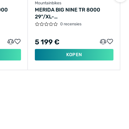
Mountainbikes
000
MERIDA BIG NINE TR 8000
29"/XL-
024/A62411A02776
47CM/12VER/GROEN/2024/A62411A
0 recensies
5 199 €
KOPEN