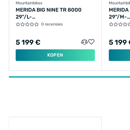
Mountainbikes
Mountainbi
MERIDA BIG NINE TR 8000
MERIDA 
29"/L-
29"/M-
44CM/12VER/GROEN/2024/A62411A02778
41CM/1
0 recensies
5 199 €
5 199
KOPEN