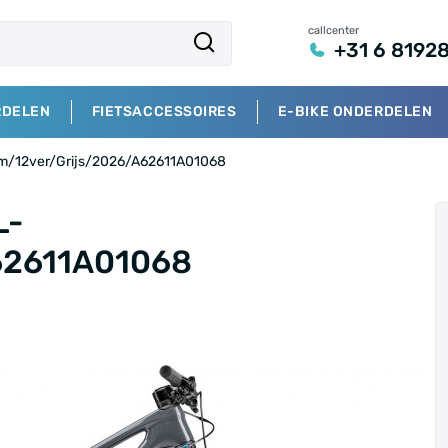
callcenter
+31 6 8192
RDELEN
FIETSACCESSOIRES
E-BIKE ONDERDELEN
cm/12ver/Grijs/2026/A62611A01068
L-
62611A01068