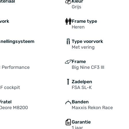
teriaal
Kleur
Grijs
vork
Frame type
Heren
snellingsysteem
Type voorvork
Met vering
Frame
C Performance
Big Nine CF3 III
Zadelpen
F cockpit
FSA SL-K
ratel
Banden
Deore M8200
Maxxis Rekon Race
Garantie
1 jaar