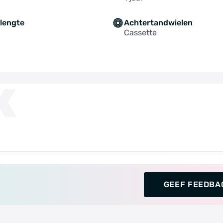
lengte
Achtertandwielen
Cassette
K
GEEF FEEDBA