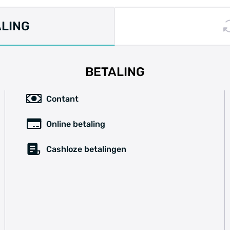
ALING
BETALING
Contant
Online betaling
Cashloze betalingen