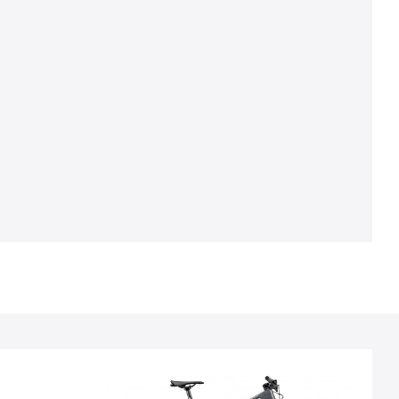
opgedaan. De BIG.NINE-serie vertegenwoordigt
de symbiose tussen moderne frametechnologie,
aandacht voor detail en vakmanschap waar
'Made in Taiwan' voor staat.