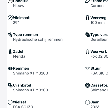
Conditie
Frame ma
Nieuw
Carbon
Wielmaat
Veerweg 
29"
100 mm
Type remmen
Type ver
Hydraulische schijfremmen
Derailleur
Zadel
Voorvork
Merida
Fox 32 S
Remmen
Stuur
Shimano XT M8200
FSA SIC C
Crankstel
Cassette/
Shimano XT M8200
Shimano 
Wielset
Jaar
FSA SC I30
2026