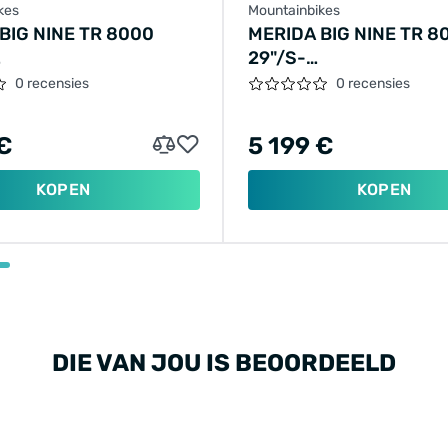
kes
Mountainbikes
BIG NINE TR 8000
MERIDA BIG NINE TR 8
29"/S-
2VER/GROEN/2024/A62411A02777
38CM/12VER/GROEN/2
0 recensies
0 recensies
 €
5 199 €
KOPEN
KOPEN
DIE VAN JOU IS BEOORDEELD