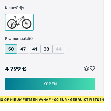
topprestaties.Crosscountry-racebanen zijn
Kleur:
Grijs
veeleisender dan ooit, en daarom is de BIG.NINE
XT ook beter dan ooit. Ons lichtgewicht CF3-
carbonframe met progressieve geometrie wordt
gecombineerd met de razendsnelle draadloze
schakeling van Shimano XT Di2 voor een uiterst
Framemaat:
50
capabele rijervaring. De Fox 32 SC
Performance-voorvork heeft een stijf chassis
50
47
41
38
44
voor 100 mm gecontroleerde veerweg met een
op het stuur gemonteerde lockout, terwijl de
FSA NS SIC-cockpit uit één stuk en de SCi30-
4 799 €
carbonwielen het gewicht minimaliseren en de
snelheid maximaliseren.In de veeleisende
wereld van cross-country mountainbiken blijft
KOPEN
de klassieke hardtail een van de puurste tools
voor het werk. Onze BIG.NINE-serie met 29er-
UW FIETSEN VANAF 400 EUR • GEBRUIKT FIETSEN 55 EUR • GR
wielen is verkrijgbaar met een carbonframe of
twee verschillende aluminiumframes, zodat er