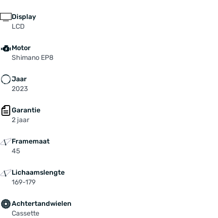
Display
LCD
Motor
Shimano EP8
Jaar
2023
Garantie
2 jaar
Framemaat
45
Lichaamslengte
169-179
Achtertandwielen
Cassette