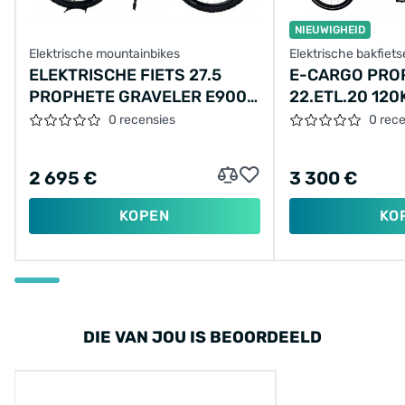
NIEUWIGHEID
Elektrische mountainbikes
Elektrische bakfiet
ELEKTRISCHE FIETS 27.5
E-CARGO PRO
PROPHETE GRAVELER E9000
22.ETL.20 12
DISC, SPORTDRIVE, 672WH
17.5AH 630WH
0 recensies
0 rec
DT, ZWART-ROOD
2 695 €
3 300 €
KOPEN
KO
DIE VAN JOU IS BEOORDEELD