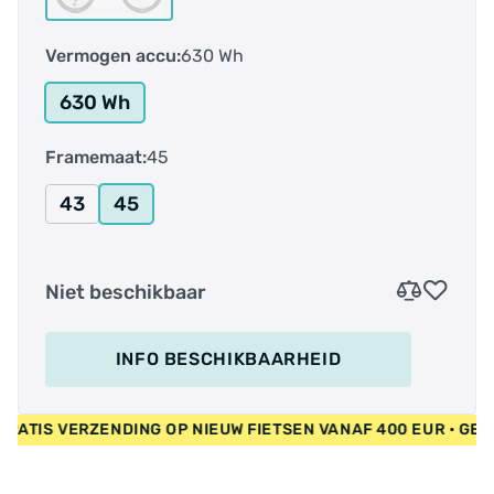
Vermogen accu:
630 Wh
630 Wh
Framemaat:
45
43
45
Niet beschikbaar
INFO BESCHIKBAARHEID
UR • GRATIS VERZENDING OP NIEUW FIETSEN VANAF 400 EUR •