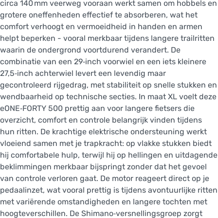
circa 140 mm veerweg vooraan werkt samen om hobbels en
grotere oneffenheden effectief te absorberen, wat het
comfort verhoogt en vermoeidheid in handen en armen
helpt beperken - vooral merkbaar tijdens langere trailritten
waarin de ondergrond voortdurend verandert. De
combinatie van een 29‑inch voorwiel en een iets kleinere
27,5‑inch achterwiel levert een levendig maar
gecontroleerd rijgedrag, met stabiliteit op snelle stukken en
wendbaarheid op technische secties. In maat XL voelt deze
eONE‑FORTY 500 prettig aan voor langere fietsers die
overzicht, comfort en controle belangrijk vinden tijdens
hun ritten. De krachtige elektrische ondersteuning werkt
vloeiend samen met je trapkracht: op vlakke stukken biedt
hij comfortabele hulp, terwijl hij op hellingen en uitdagende
beklimmingen merkbaar bijspringt zonder dat het gevoel
van controle verloren gaat. De motor reageert direct op je
pedaalinzet, wat vooral prettig is tijdens avontuurlijke ritten
met variërende omstandigheden en langere tochten met
hoogteverschillen. De Shimano‑versnellingsgroep zorgt