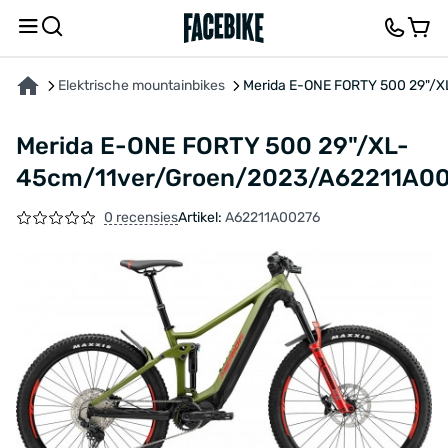
OVER HET PRODUCT
KENMERKEN
BESCHRIJVING
FEEDBACK EN VRAGEN
Elektrische mountainbikes
Merida E-ONE FORTY 500 29"/
Merida E-ONE FORTY 500 29"/XL-
45cm/11ver/Groen/2023/A62211A0
0 recensies
Artikel:
A62211A00276