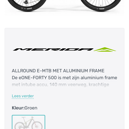
ALLROUND E-MTB MET ALUMINIUM FRAME
De eONE-FORTY 500 is met zijn aluminium frame
met intube accu, 140 mm veerweg, krachtige
Shimano EP8 motor en wendbare
Lees verder
rijeigenschappen een super veelzijdige e-
mountainbike. Deze allrounder voelt zich overal
Kleur:
Groen
thuis: van je lokale route tot uitdagende trails in
de Alpen!