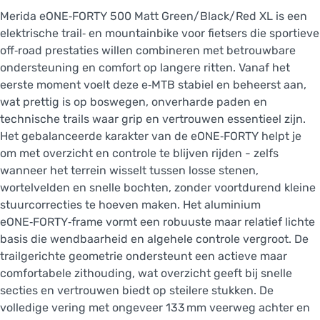
Merida eONE‑FORTY 500 Matt Green/Black/Red XL is een
elektrische trail‑ en mountainbike voor fietsers die sportieve
off‑road prestaties willen combineren met betrouwbare
ondersteuning en comfort op langere ritten. Vanaf het
eerste moment voelt deze e‑MTB stabiel en beheerst aan,
wat prettig is op boswegen, onverharde paden en
technische trails waar grip en vertrouwen essentieel zijn.
Het gebalanceerde karakter van de eONE‑FORTY helpt je
om met overzicht en controle te blijven rijden - zelfs
wanneer het terrein wisselt tussen losse stenen,
wortelvelden en snelle bochten, zonder voortdurend kleine
stuurcorrecties te hoeven maken. Het aluminium
eONE‑FORTY‑frame vormt een robuuste maar relatief lichte
basis die wendbaarheid en algehele controle vergroot. De
trailgerichte geometrie ondersteunt een actieve maar
comfortabele zithouding, wat overzicht geeft bij snelle
secties en vertrouwen biedt op steilere stukken. De
volledige vering met ongeveer 133 mm veerweg achter en