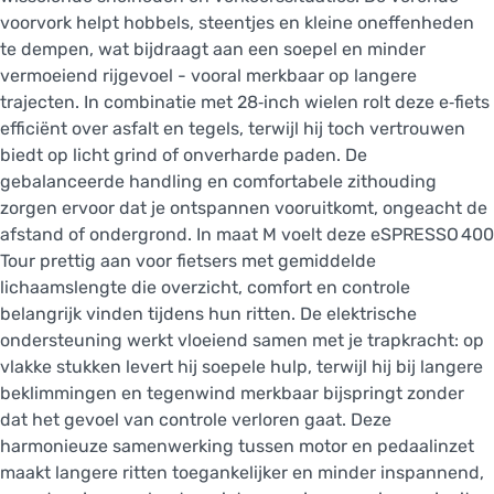
voorvork helpt hobbels, steentjes en kleine oneffenheden
te dempen, wat bijdraagt aan een soepel en minder
vermoeiend rijgevoel - vooral merkbaar op langere
trajecten. In combinatie met 28‑inch wielen rolt deze e‑fiets
efficiënt over asfalt en tegels, terwijl hij toch vertrouwen
biedt op licht grind of onverharde paden. De
gebalanceerde handling en comfortabele zithouding
zorgen ervoor dat je ontspannen vooruitkomt, ongeacht de
afstand of ondergrond. In maat M voelt deze eSPRESSO 400
Tour prettig aan voor fietsers met gemiddelde
lichaamslengte die overzicht, comfort en controle
belangrijk vinden tijdens hun ritten. De elektrische
ondersteuning werkt vloeiend samen met je trapkracht: op
vlakke stukken levert hij soepele hulp, terwijl hij bij langere
beklimmingen en tegenwind merkbaar bijspringt zonder
dat het gevoel van controle verloren gaat. Deze
harmonieuze samenwerking tussen motor en pedaalinzet
maakt langere ritten toegankelijker en minder inspannend,