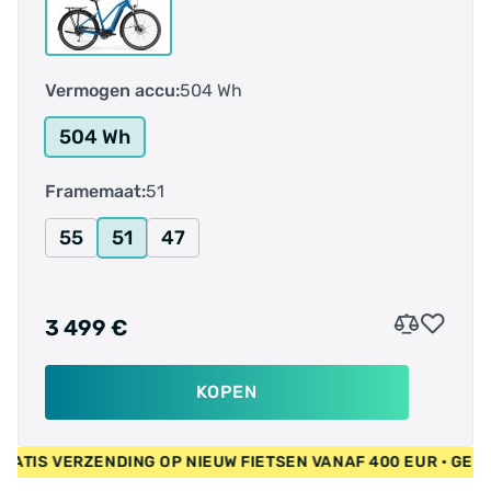
Vermogen accu:
504 Wh
504 Wh
Framemaat:
51
55
51
47
3 499 €
KOPEN
UR • GRATIS VERZENDING OP NIEUW FIETSEN VANAF 400 EUR •