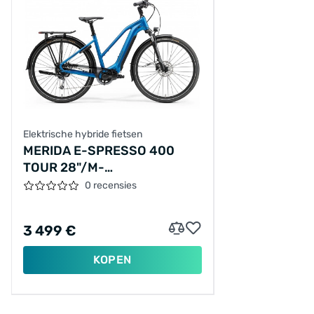
Elektrische hybride fietsen
MERIDA E-SPRESSO 400
TOUR 28"/M-
51CM/9VER/BLAUW/2021/A62111A03370
0 recensies
3 499 €
KOPEN