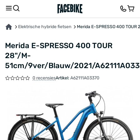
OVER HET PRODUCT
KENMERKEN
BESCHRIJVING
FEEDBACK EN VRAGEN
Elektrische hybride fietsen
Merida E-SPRESSO 400 TOUR 
Merida E-SPRESSO 400 TOUR
28"/M-
51cm/9ver/Blauw/2021/A62111A03
0 recensies
Artikel:
A62111A03370