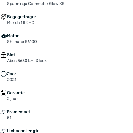
Spanninga Commuter Glow XE
Bagagedrager
Merida MIK HD
Motor
Shimano E6100
Slot
Abus 5650 LH-3 lock
Jaar
2021
Garantie
2 jaar
Framemaat
51
Lichaamslengte