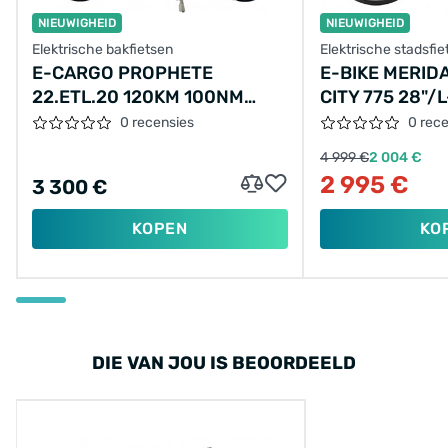
NIEUWIGHEID
NIEUWIGHEID
Elektrische bakfietsen
Elektrische stadsfie
E-CARGO PROPHETE
E-BIKE MERID
22.ETL.20 120KM 100NM
CITY 775 28"/L
17.5AH 630WH
53CM/5VER/B
0 recensies
0 rec
ZWART/2024/
4 999 €
2 004 €
2 995 €
3 300 €
KOPEN
KO
DIE VAN JOU IS BEOORDEELD