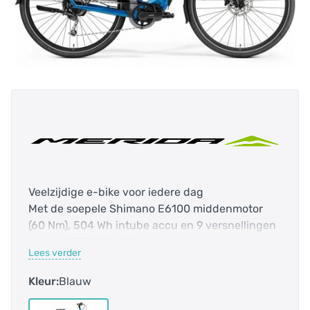
Veelzijdige e-bike voor iedere dag
Met de soepele Shimano E6100 middenmotor
(60 Nm), 504 Wh intube accu en 9 versnellingen
is de eSPRESSO 400 de perfecte e-bike voor in
Lees verder
de stad en daarbuiten. De verende voorvork,
brede banden en verstelbare stuurpen zorgen
Kleur:
Blauw
voor optimaal comfort.