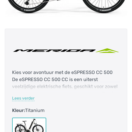
Kies voor avontuur met de eSPRESSO CC 500
De eSPRESSO CC 500 CC is een uiterst
veelzijdige elektrische fiets, geschikt voor zowel
stadsgebruik als ook een meer avontuurlijke rit
Lees verder
over verharde zand- of grindpaden. Net die
paden, waar gewone elektrische fietsen
Kleur:
Titanium
afgeschrikt worden, kun je met de espresso CC
w&eacute,l nemen. Een schelpenpad, verhard
karrenspoor, of die mooie klinkerweg. De