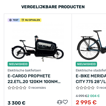
VERGELIJKBARE PRODUCTEN
TEST
NU OPHALEN
NIEUWIGHEID
NIEUWIGHEID
Elektrische bakfietsen
Elektrische stadsfie
E-CARGO PROPHETE
E-BIKE MERID
22.ETL.20 120KM 100NM
CITY 775 28"/L
17.5AH 630WH
53CM/5VER/B
0 recensies
0 rec
ZWART/2024/
4 999 €
2 004 €
2 995 €
3 300 €