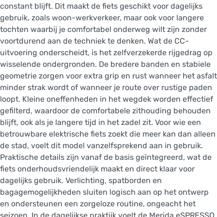
constant blijft. Dit maakt de fiets geschikt voor dagelijks
gebruik, zoals woon-werkverkeer, maar ook voor langere
tochten waarbij je comfortabel onderweg wilt zijn zonder
voortdurend aan de techniek te denken. Wat de CC-
uitvoering onderscheidt, is het zelfverzekerde rijgedrag op
wisselende ondergronden. De bredere banden en stabiele
geometrie zorgen voor extra grip en rust wanneer het asfalt
minder strak wordt of wanneer je route over rustige paden
loopt. Kleine oneffenheden in het wegdek worden effectief
gefilterd, waardoor de comfortabele zithouding behouden
blijft, ook als je langere tijd in het zadel zit. Voor wie een
betrouwbare elektrische fiets zoekt die meer kan dan alleen
de stad, voelt dit model vanzelfsprekend aan in gebruik.
Praktische details zijn vanaf de basis geïntegreerd, wat de
fiets onderhoudsvriendelijk maakt en direct klaar voor
dagelijks gebruik. Verlichting, spatborden en
bagagemogelijkheden sluiten logisch aan op het ontwerp
en ondersteunen een zorgeloze routine, ongeacht het
seizoen. In de dagelijkse praktijk voelt de Merida eSPRESSO