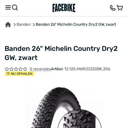
OVER HET PRODUCT
KENMERKEN
FEEDBACK EN VRAGEN
Banden
Banden 26" Michelin Country Dry2 GW, zwart
Banden 26" Michelin Country Dry2
GW, zwart
0 recensies
Artikel:
12.125.M6RCD220BK.206
NU OPHALEN