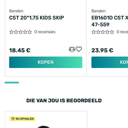
Banden
Banden
CST 20*1,75 KIDS SKIP
EB1601D CST 
47-559
0 recensies
0 rec
18.45 €
23.95 €
KOPEN
KO
DIE VAN JOU IS BEOORDEELD
NU OPHALEN