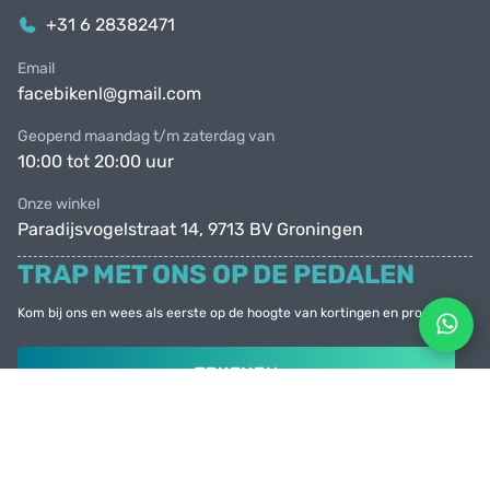
+31 6 28382471
Email
facebikenl@gmail.com
Geopend maandag t/m zaterdag van
10:00 tot 20:00 uur
Onze winkel
Paradijsvogelstraat 14, 9713 BV Groningen
TRAP MET ONS OP DE PEDALEN
Kom bij ons en wees als eerste op de hoogte van kortingen en promoties
TEKENEN
© Facebike 2026
Alle rechten voorbehouden