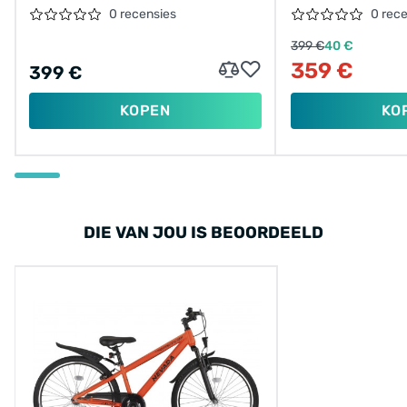
0 recensies
0 rec
399 €
40 €
359 €
399 €
KOPEN
KO
DIE VAN JOU IS BEOORDEELD