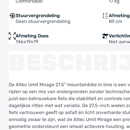
Comfortabel
17 kg
Stuurvergrendeling
Afmeting
Geen stuurvergrendeling
89 cm
Afmeting Doos
Verlichti
146x19x79
Niet aan
BESCHRI
De Altec Umit Mirage 27.5" mountainbike in lime is een v
rijden op een mix van ondergronden zonder technische c
juist een betrouwbare fiets die stabiliteit en controle 
dagelijkse ritten met wat variatie. De 27,5-inch wiele
fiets vertrouwen geeft op asfalt én licht onverharde stu
onnodig zwaar te zijn, wat de Altec Umit Mirage een pr
geometrie ondersteunt een ietwat actievere houding, wa