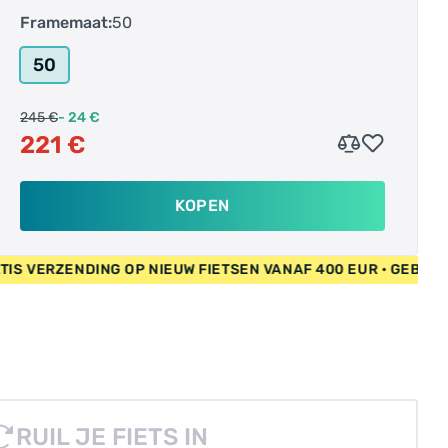
Framemaat:
50
50
245 €
- 24 €
221 €
KOPEN
 EUR • GRATIS VERZENDING OP NIEUW FIETSEN VANAF 400 EUR
RUIL JE FIETS IN