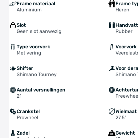
Frame materiaal
Frame ty
Aluminium
Heren
Slot
Handvat
Geen slot aanwezig
Rubber
Type voorvork
Voorvork
Met vering
Veerelas
Shifter
Voor dera
Shimano Tourney
Shimano 
Aantal versnellingen
Achterta
21
Freewhee
Crankstel
Wielmaat
Prowheel
27.5"
Zadel
Gewicht