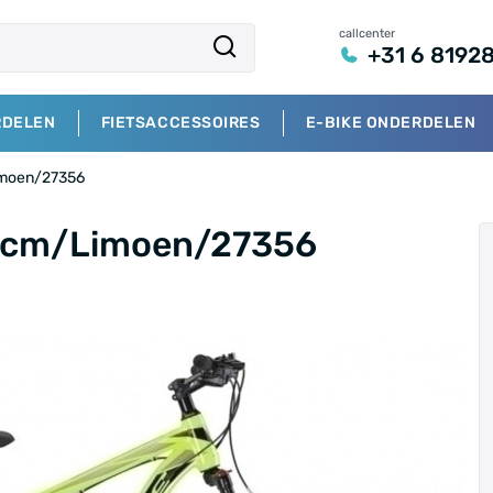
callcenter
+31 6 8192
RDELEN
FIETSACCESSOIRES
E-BIKE ONDERDELEN
Limoen/27356
50 cm/Limoen/27356