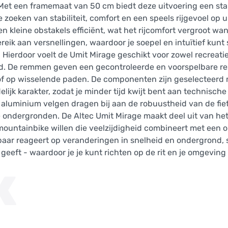
n. Met een framemaat van 50 cm biedt deze uitvoering een sta
ie zoeken van stabiliteit, comfort en een speels rijgevoel op
 kleine obstakels efficiënt, wat het rijcomfort vergroot wan
 bereik aan versnellingen, waardoor je soepel en intuïtief kun
 Hierdoor voelt de Umit Mirage geschikt voor zowel recreatie
nd. De remmen geven een gecontroleerde en voorspelbare re
of op wisselende paden. De componenten zijn geselecteerd
k karakter, zodat je minder tijd kwijt bent aan technische
aluminium velgen dragen bij aan de robuustheid van de fie
e ondergronden. De Altec Umit Mirage maakt deel uit van he
n mountainbike willen die veelzijdigheid combineert met een
elbaar reageert op veranderingen in snelheid en ondergrond, st
eeft - waardoor je je kunt richten op de rit en je omgeving 
K