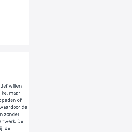
tief willen
bike, maar
ndpaden of
, waardoor de
an zonder
tenwerk. De
jl de