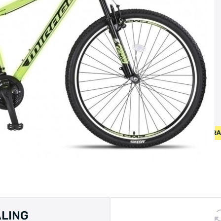
NG OP NIEUW FIETSEN VANAF 400 EUR • GEBRUIKT FIETSEN 55
ALING