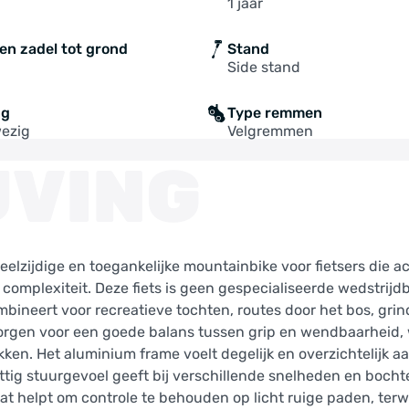
1 jaar
en zadel tot grond
Stand
Side stand
ng
Type remmen
wezig
Velgremmen
JVING
eelzijdige en toegankelijke mountainbike voor fietsers die ac
omplexiteit. Deze fiets is geen gespecialiseerde wedstrijd
combineert voor recreatieve tochten, routes door het bos, gri
n zorgen voor een goede balans tussen grip en wendbaarheid
kken. Het aluminium frame voelt degelijk en overzichtelijk a
ettig stuurgevoel geeft bij verschillende snelheden en boch
t helpt om controle te behouden op licht ruige paden, terwi