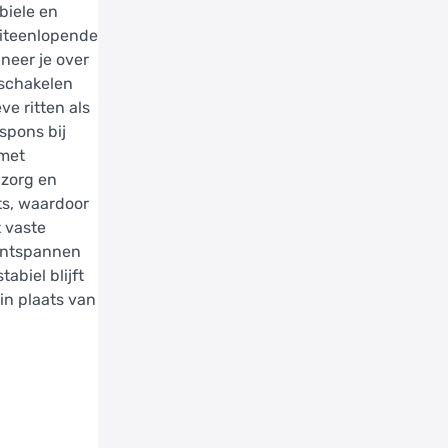
biele en
 uiteenlopende
neer je over
t schakelen
ve ritten als
spons bij
 met
 zorg en
ts, waardoor
t vaste
 ontspannen
abiel blijft
in plaats van