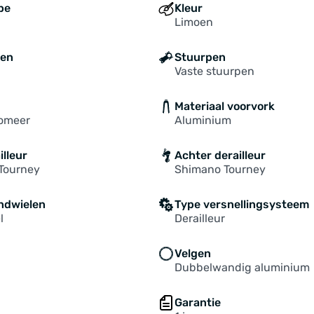
pe
Kleur
Limoen
ten
Stuurpen
Vaste stuurpen
Materiaal voorvork
tomeer
Aluminium
illeur
Achter derailleur
Tourney
Shimano Tourney
ndwielen
Type versnellingsysteem
l
Derailleur
Velgen
Dubbelwandig aluminium
Garantie