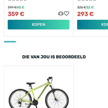
399 €
40 €
325 €
32 €
359 €
293 €
KOPEN
KO
DIE VAN JOU IS BEOORDEELD