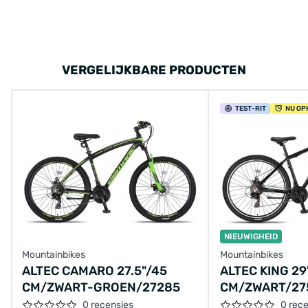
VERGELIJKBARE PRODUCTEN
TEST
-RIT
NU OP
NIEUWIGHEID
Mountainbikes
Mountainbikes
ALTEC CAMARO 27.5"/45
ALTEC KING 29
CM/ZWART-GROEN/27285
CM/ZWART/27
0 recensies
0 rec