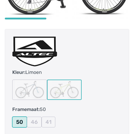
Kleur:
Limoen
Framemaat:
50
50
46
41