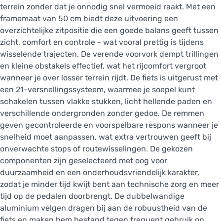
terrein zonder dat je onnodig snel vermoeid raakt. Met een
framemaat van 50 cm biedt deze uitvoering een
overzichtelijke zitpositie die een goede balans geeft tussen
zicht, comfort en controle - wat vooral prettig is tijdens
wisselende trajecten. De verende voorvork dempt trillingen
en kleine obstakels effectief, wat het rijcomfort vergroot
wanneer je over losser terrein rijdt. De fiets is uitgerust met
een 21-versnellingssysteem, waarmee je soepel kunt
schakelen tussen vlakke stukken, licht hellende paden en
verschillende ondergronden zonder gedoe. De remmen
geven gecontroleerde en voorspelbare respons wanneer je
snelheid moet aanpassen, wat extra vertrouwen geeft bij
onverwachte stops of routewisselingen. De gekozen
componenten zijn geselecteerd met oog voor
duurzaamheid en een onderhoudsvriendelijk karakter,
zodat je minder tijd kwijt bent aan technische zorg en meer
tijd op de pedalen doorbrengt. De dubbelwandige
aluminium velgen dragen bij aan de robuustheid van de
fiets en maken hem bestand tegen frequent gebruik op