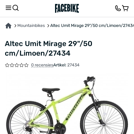
OVER HET PRODUCT
KENMERKEN
BESCHRIJVING
FEEDBACK EN VRAGEN
Mountainbikes
Altec Umit Mirage 29"/50 cm/Limoen/2743
Altec Umit Mirage 29"/50
cm/Limoen/27434
0 recensies
Artikel:
27434