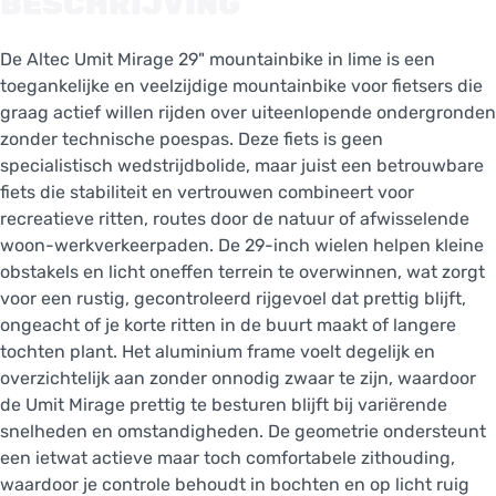
BESCHRIJVING
De Altec Umit Mirage 29" mountainbike in lime is een
toegankelijke en veelzijdige mountainbike voor fietsers die
graag actief willen rijden over uiteenlopende ondergronden
zonder technische poespas. Deze fiets is geen
specialistisch wedstrijdbolide, maar juist een betrouwbare
fiets die stabiliteit en vertrouwen combineert voor
recreatieve ritten, routes door de natuur of afwisselende
woon-werkverkeerpaden. De 29-inch wielen helpen kleine
obstakels en licht oneffen terrein te overwinnen, wat zorgt
voor een rustig, gecontroleerd rijgevoel dat prettig blijft,
ongeacht of je korte ritten in de buurt maakt of langere
tochten plant. Het aluminium frame voelt degelijk en
overzichtelijk aan zonder onnodig zwaar te zijn, waardoor
de Umit Mirage prettig te besturen blijft bij variërende
snelheden en omstandigheden. De geometrie ondersteunt
een ietwat actieve maar toch comfortabele zithouding,
waardoor je controle behoudt in bochten en op licht ruig