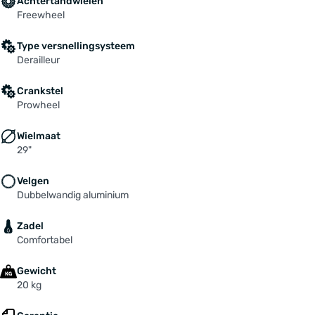
Achtertandwielen
Freewheel
Type versnellingsysteem
Derailleur
Crankstel
Prowheel
Wielmaat
29"
Velgen
Dubbelwandig aluminium
Zadel
Comfortabel
Gewicht
20 kg