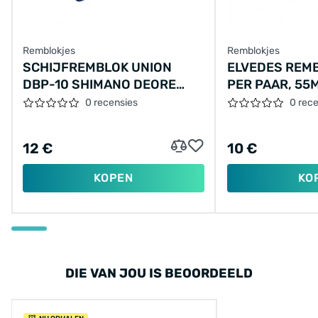
Remblokjes
Remblokjes
SCHIJFREMBLOK UNION
ELVEDES REM
DBP-10 SHIMANO DEORE
PER PAAR, 55
M515/M475/C501/C601
UNIVERSEEL
0 recensies
0 rec
MECHANICAL/M525
HYDRAULIC
12 €
10 €
KOPEN
KO
DIE VAN JOU IS BEOORDEELD