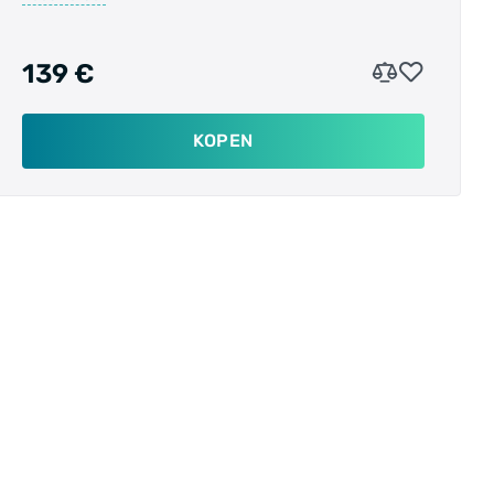
passen, maar toont ook verschillende
belangrijke gegevens. Naast de tijd, kunnen de
volgende informatie en instellingen zichtbaar
139 €
zijn op het display:
KOPEN
Snelheid
Afstand
Batterijniveau
Ondersteuningsniveau: Boost, Trail, Eco, Uit en
Lopen
Trapfrequentie
Krachtoutput (cadans)
Temperatuur