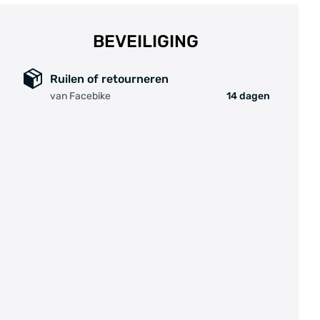
Hulpmodus
Geschat bereik
BEVEILIGING
Via de Shimano E-Tube app kunt u de gegevens
Ruilen of retourneren
die u op het display wilt zien, aanpassen. Dit
van Facebike
14 dagen
maakt het mogelijk om alleen de informatie te
tonen die voor u relevant is tijdens het fietsen.