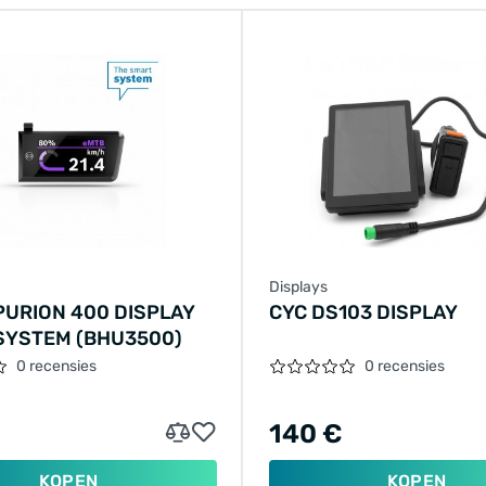
Displays
PURION 400 DISPLAY
CYC DS103 DISPLAY
SYSTEM (BHU3500)
0 recensies
0 recensies
140 €
KOPEN
KOPEN