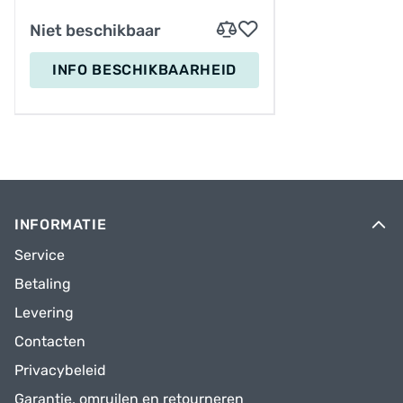
Sparta F8e model 2016-2020
Niet beschikbaar
Sparta Lola Jo E model 2015
INFO BESCHIKBAARHEID
Sparta M7e model 2016
Sparta Mojo E model 2014-2015
Sparta Original E model 2015
Sparta Pick Up E model 2014-2020
Sparta R5e model 2017-2020
INFORMATIE
Sparta Regular E model 2016-2017
Service
Betaling
Levering
Contacten
Privacybeleid
Garantie, omruilen en retourneren