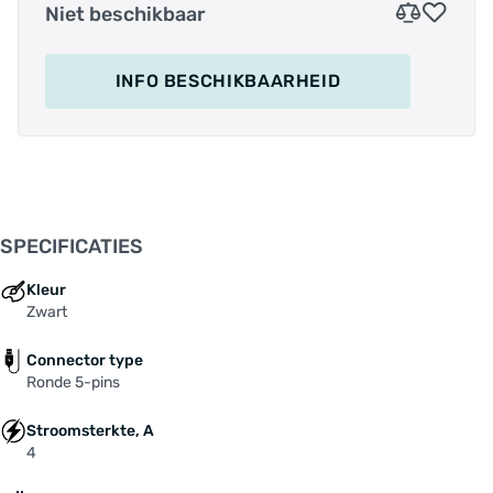
Niet beschikbaar
Deze acculader is een vervangende acculader
en wordt met 2 jaar garantie geleverd.
INFO BESCHIKBAARHEID
Output voltage: 42 Volt
Output stroom: 4A (laadt de accu 2 keer sneller
op dan de 2A. De laadtijd wordt hierdoor met
maar liefst 50% verkort)
Batterij indicator: rood/groen
Aansluiting: ronde 5-pins
SPECIFICATIES
Artikelnummer fabrikant:
29111430
Kleur
Zwart
41124070
Connector type
Geschikt voor de volgende modellen:
Ronde 5-pins
Batavus Allegro E-go model 2014-2015
Stroomsterkte, A
Batavus E-Blockbuster model 2015
4
Batavus Genova E-go model 2014-2020