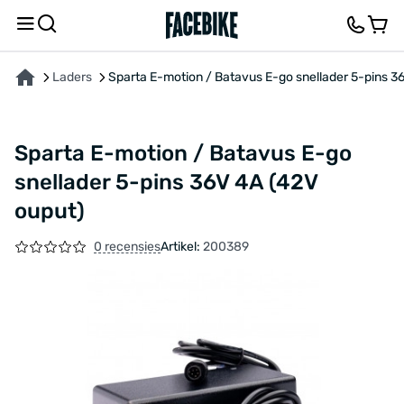
OVER HET PRODUCT
KENMERKEN
FEEDBACK EN VRAGEN
Laders
Sparta E-motion / Batavus E-go snellader 5-pins 3
Sparta E-motion / Batavus E-go
snellader 5-pins 36V 4A (42V
ouput)
0 recensies
Artikel:
200389