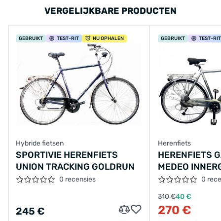
VERGELIJKBARE PRODUCTEN
GEBRUIKT
TEST
-RIT
NU OPHALEN
GEBRUIKT
TEST
-RIT
Hybride fietsen
Herenfiets
SPORTIVIE HERENFIETS
HERENFIETS G
UNION TRACKING GOLDRUN
MEDEO INNERG
0 recensies
0 rec
310 €
40 €
270 €
245 €