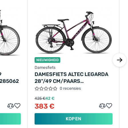
NIEUWIGHEID
Damesfiets
9
DAMESFIETS ALTEC LEGARDA
285062
28"/49 CM/PAARS
ROZE/285061
0 recensies
425 €
42 €
383 €
KOPEN