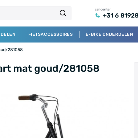
callcenter
+31 6 8192
RDELEN
FIETSACCESSOIRES
E-BIKE ONDERDELEN
goud/281058
art mat goud/281058