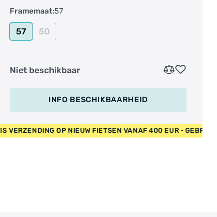
Framemaat:
57
57
50
Niet beschikbaar
INFO BESCHIKBAARHEID
R • GRATIS VERZENDING OP NIEUW FIETSEN VANAF 400 EUR • 