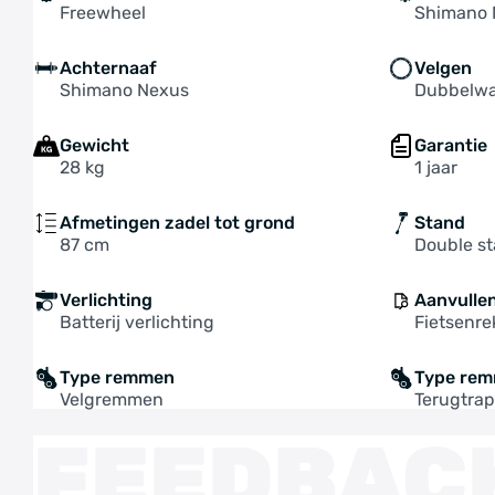
Freewheel
Shimano 
Achternaaf
Velgen
Shimano Nexus
Dubbelwa
Gewicht
Garantie
28 kg
1 jaar
Afmetingen zadel tot grond
Stand
87 cm
Double s
Verlichting
Aanvulle
Batterij verlichting
Fietsenre
Type remmen
Type re
Velgremmen
Terugtra
FEEDBAC