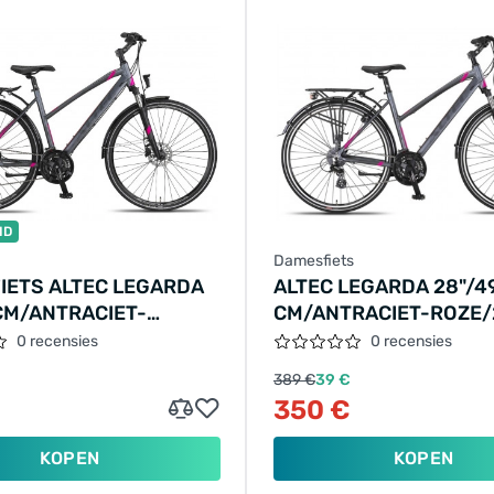
ID
Damesfiets
IETS ALTEC LEGARDA
ALTEC LEGARDA 28"/4
CM/ANTRACIET-
CM/ANTRACIET-ROZE/
85060
0 recensies
0 recensies
389 €
39 €
350 €
KOPEN
KOPEN