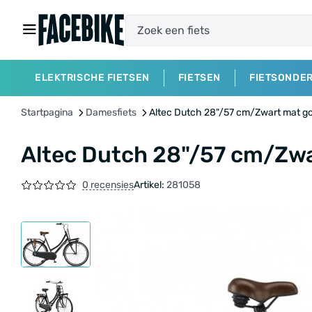
ELEKTRISCHE FIETSEN
FIETSEN
FIETSONDE
Startpagina
Damesfiets
Altec Dutch 28"/57 cm/Zwart mat 
Altec Dutch 28"/57 cm/Zw
0 recensies
Artikel:
281058