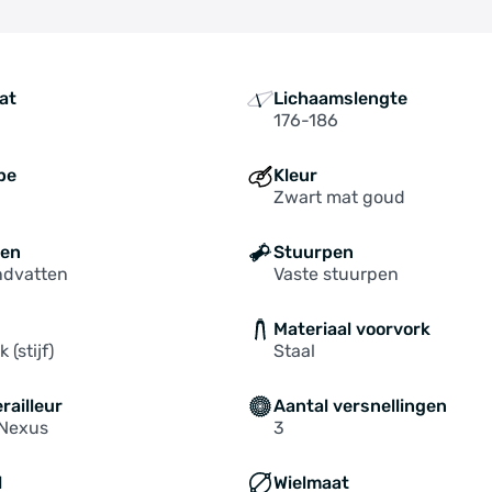
at
Lichaamslengte
176-186
pe
Kleur
Zwart mat goud
ten
Stuurpen
ndvatten
Vaste stuurpen
Materiaal voorvork
 (stijf)
Staal
railleur
Aantal versnellingen
Nexus
3
l
Wielmaat