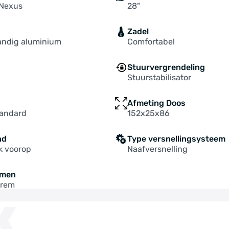
Nexus
28"
Zadel
ndig aluminium
Comfortabel
Stuurvergrendeling
Stuurstabilisator
Afmeting Doos
tandard
152x25x86
nd
Type versnellingsysteem
k voorop
Naafversnelling
mmen
prem
K