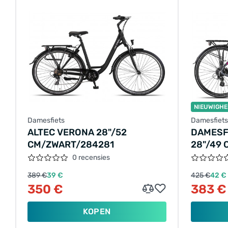
NIEUWIGHE
Damesfiets
Damesfiets
ALTEC VERONA 28"/52
DAMESF
CM/ZWART/284281
28"/49 
ROZE/2
0 recensies
389 €
39 €
425 €
42 €
350 €
383 €
KOPEN