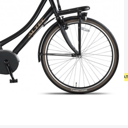
 OP NIEUW FIETSEN VANAF 400 EUR • GEBRUIKT FIETSEN 55 EU