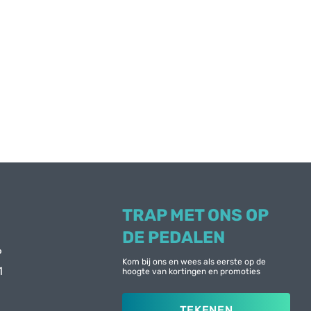
TRAP MET ONS OP
DE PEDALEN
6
Kom bij ons en wees als eerste op de
1
hoogte van kortingen en promoties
TEKENEN