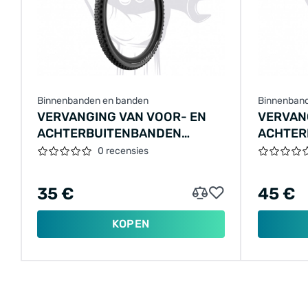
Binnenbanden en banden
Binnenban
VERVANGING VAN VOOR- EN
VERVAN
ACHTERBUITENBANDEN
ACHTER
(ELEKTRISCHE FIETS), BASIC+
(ELEKTR
0 recensies
NIVEAU (CST / SCHWALBE, 1–3
MEDIUM-
MM, ANTILEK OF
SCHWALB
35 €
45 €
GELIJKWAARDIG)
OF GEL
KOPEN