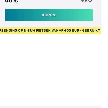
40 €
in de prijs.
KOPEN
RATIS VERZENDING OP NIEUW FIETSEN VANAF 400 EUR • GEBRUI