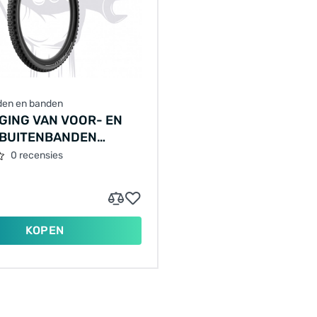
den en banden
GING VAN VOOR- EN
BUITENBANDEN
ISCHE FIETS),
0 recensies
NIVEAU (CST /
E, 3–5 MM, ANTILEK
IJKWAARDIG)
KOPEN