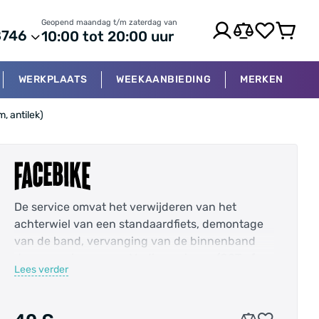
Geopend maandag t/m zaterdag van
8746
10:00 tot 20:00 uur
WERKPLAATS
WEEKAANBIEDING
MERKEN
, antilek)
De service omvat het verwijderen van het
achterwiel van een standaardfiets, demontage
van de band, vervanging van de binnenband
door een nieuwe van Medium-niveau (CST of
Lees verder
Schwalbe, 3-5 mm dikte), controle van band en
velg en het oppompen tot de aanbevolen
bandenspanning. De binnenband is inbegrepen