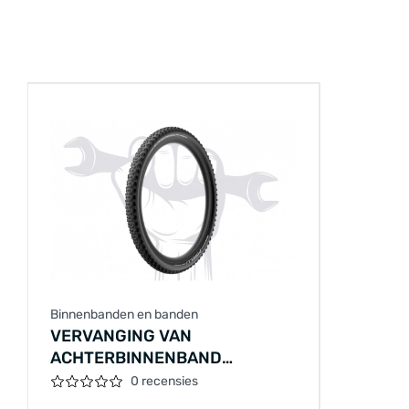
Binnenbanden en banden
VERVANGING VAN
ACHTERBINNENBAND
(STANDAARD FIETS), MEDIUM-
0 recensies
NIVEAU (CST / SCHWALBE, 3–5