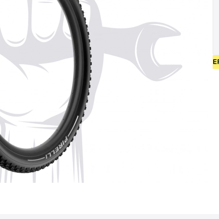
EUW FIETSEN VANAF 400 EUR • GEBRUIKT FIETSEN 55 EUR • G