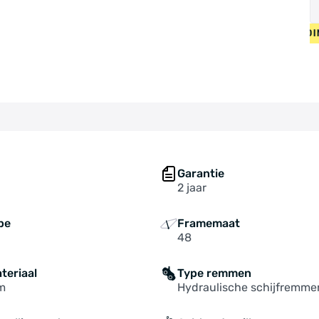
• GRATIS VERZENDING OP NIE
Garantie
2 jaar
pe
Framemaat
48
teriaal
Type remmen
m
Hydraulische schijfremme