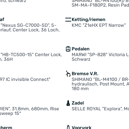
iro, schwarz
SHIMANO "BL-M4100(R)/B
SM-MA-F180P2, Resin Pa
af
Ketting/riemen
"Nexus SG-C7000-5D", 5-
KMC "Z1eHX EPT Narrow"
rlauf, Center Lock, 36 Loch,
Pedalen
"HB-TC500-15" Center Lock,
MARWI "SP-828" Victoria L
, 36H
Schwarz
Bremse V.R.
7 IC invisible Connect"
SHIMANO "BL-M4100 / BR-
hydraulisch, Post Mount, 
180 mm
Zadel
WIEN", 31,8mm, 680mm, Rise
SELLE ROYAL "Explora", M
ksweep 15°
cherm
Voorvork