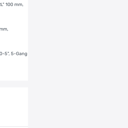
Zadel: SELLE ROYAL "Explora", Moderate Wide
L" 100 mm,
Zadelpen: ERGOTEC "HOOK", 31,6mm, 400mm,
15mm, Schwarz
 mm,
0-5", 5-Gang