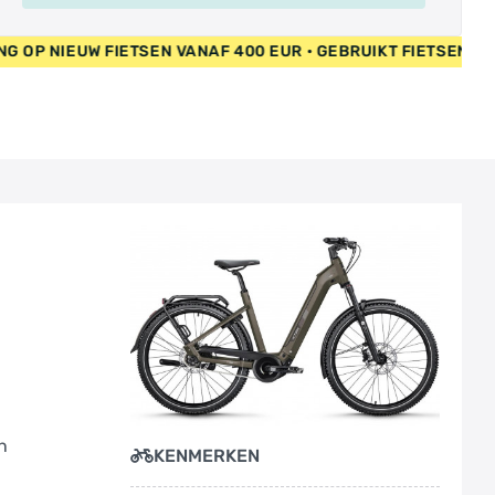
Motorvermogen: 250 W
Ondersteuning: tot 25 km/h
UW FIETSEN VANAF 400 EUR • GEBRUIKT FIETSEN 55 EUR • GR
Reach: 420 mm
Remsysteem: hydraulische schijfrem
Schakelnaam: 5-Gang SHIMANO "Nexus"
Leerlauf
Schakelratio: 1x 5-speed
Stack: 712 mm
Stuurbuis: 160 mm
Type schakelsysteem: naafversnelling
Uitrusting: spatborden
Veerweg voorvork: 100 mm
Versnellingen: 5-speed
Voorbouw-lengte: 90.0 mm
Wielmaat: 27,5 "
Zitbuis: 480 mm
Zithoek: 73.0 °
n
KENMERKEN
Accu: BOSCH "PowerTube 600" 600 Wh
Achterlicht: Büchel "Nano COB", integriert im