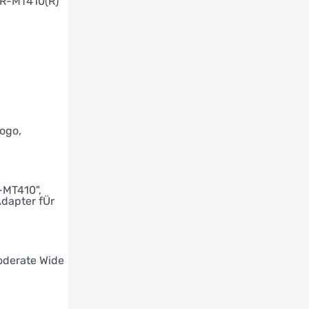
R-MT410(R)"
Schutzblech H.R.: CURANA "Orbit", 65 mm,
d
schwarz matt, Nano COB
Schutzblech V.R.: CURANA "Orbit", 65 mm,
schwarz matt
Sensor: Trapkracht-meting im Motor +
snelheidssensor
Spaken: 2,0 mm, Niro, schwarz
Standaad: URSUS "R97 IC invisible Connect"
ogo,
Stuur: SATORI "WIEN", 31,8mm, 680mm, Rise 20°,
Backsweep 15°
Tandwiel / riemenschijf: SHIMANO "CS-C7000",
27 Zähne
MT410",
Adapter fÜr
Velgen: RODI "BlackRock 25" 27,5", 25-584, 36
Loch, Schwarz
Versteller: SHIMANO "Nexus SL-C7000-5", 5-
Gang
oderate Wide
Voorbouw: SATORI "Hatchback", 31,8 mm, 90 mm
Voorvork: ROCKSHOX "Recon Silver RL" 100 mm,
27"