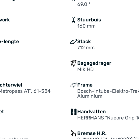
69.0 °
vork
Stuurbuis
160 mm
-lengte
Stack
712 mm
Bagagedrager
MIK HD
chterwiel
Frame
Metropass AT", 61-584
Bosch-Intube-Elektro-Tre
Aluminium
et
Handvatten
HERRMANS "Nucore Grip T
Bremse H.R.