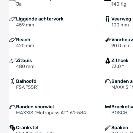
Ja
140 Kg
Liggende achtervork
Veerweg 
459 mm
100 mm
Reach
Voorbouw
420 mm
90.0 mm
Zitbuis
Zithoek
480 mm
73.0 °
Balhoofd
Banden a
FSA "55R"
MAXXIS "
Banden voorwiel
Brackets
MAXXIS "Metropass AT", 61-584
BOSCH
Crankstel
Spaken