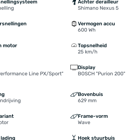
snellingsysteem
Achter derailleur
elling
Shimano Nexus 5
rsnellingen
Vermogen accu
600 Wh
n motor
Topsnelheid
25 km/h
Display
erformance Line PX/Sport"
BOSCH "Purion 200"
ng
Bovenbuis
ndrijving
629 mm
ariant
Frame-vorm
otor
Wave
 lading
Hoek stuurbuis