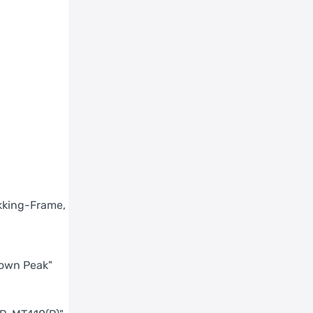
Kettingscherm: CURANA "C-Lite Chainguard"
M+, Avyon, Schwarz
Koplamp: AXA "NXT", 80 Lux
Laadapparaat: BOSCH 4 A, BES3
Motor: BOSCH "Performance Line PX/Sport"
BES3
Naaf achterwiel: SHIMANO "Nexus SG-C7000-
5D", 5-Gang, Leerlauf, Center Lock, 36 Loch,
schwarz
Naaf voorwiel: SHIMANO "HB-TC500-15" Center
Lock, 15x110mm, 36H
Pedalen: MARWI "SP-828" Victoria Logo,
kking-Frame,
Schwarz
Remschijf achterwiel: SHIMANO "SM-RT30", 180
mm CenterLock
own Peak"
Remschijf voorwiel: SHIMANO "SM-RT30", 203
mm, CenterLock
Ringslot: ABUS "4750" XL