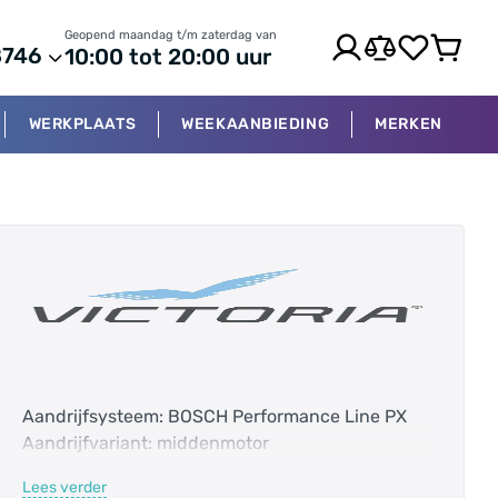
Geopend maandag t/m zaterdag van
8746
10:00 tot 20:00 uur
WERKPLAATS
WEEKAANBIEDING
MERKEN
Aandrijfsysteem: BOSCH Performance Line PX
Aandrijfvariant: middenmotor
Aandrijving: kettingaandrijving
Lees verder
Accucapaciteit: 600.0 Wh