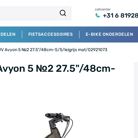
callcenter
+31 6 8192
RDELEN
FIETSACCESSOIRES
E-BIKE ONDERDELEN
UV Avyon 5 №2 27.5"/48cm-S/5/leigrijs mat/02921073
 Avyon 5 №2 27.5"/48cm-