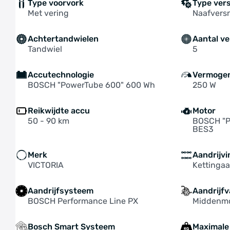
Type voorvork
Type ver
Met vering
Naafversn
Achtertandwielen
Aantal ve
Tandwiel
5
Accutechnologie
Vermoge
BOSCH "PowerTube 600" 600 Wh
250 W
Reikwijdte accu
Motor
50 - 90 km
BOSCH "P
BES3
Merk
Aandrijvi
VICTORIA
Kettingaa
Aandrijfsysteem
Aandrijfv
BOSCH Performance Line PX
Middenm
Bosch Smart Systeem
Maximale