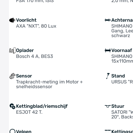
FSA 170 mm, ISIS
2,0 mm, N
Voorlicht
Achterna
AXA "NXT", 80 Lux
SHIMANO 
Gang, Lee
schwarz
Oplader
Voornaaf
Bosch 4 A, BES3
SHIMANO 
15x110mm
Sensor
Stand
Trapkracht-meting im Motor +
URSUS "R9
snelheidssensor
Kettingblad/riemschijf
Stuur
ESJOT 42 T.
SATORI "
20°, Bac
Velgen
Kettings