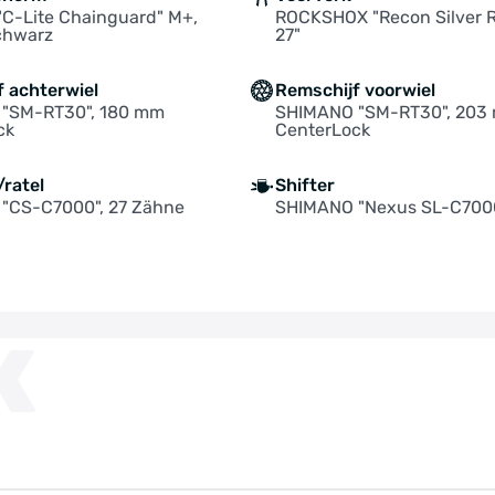
C-Lite Chainguard" M+,
ROCKSHOX "Recon Silver R
chwarz
27"
f achterwiel
Remschijf voorwiel
"SM-RT30", 180 mm
SHIMANO "SM-RT30", 203
ck
CenterLock
ratel
Shifter
"CS-C7000", 27 Zähne
SHIMANO "Nexus SL-C700
K