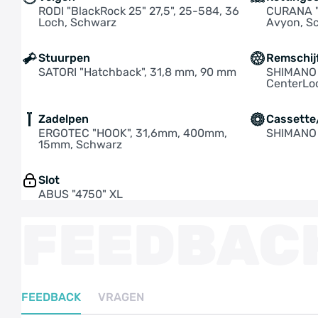
RODI "BlackRock 25" 27,5", 25-584, 36
CURANA "
Loch, Schwarz
Avyon, S
Stuurpen
Remschij
SATORI "Hatchback", 31,8 mm, 90 mm
SHIMANO 
CenterLo
Zadelpen
Cassette/
ERGOTEC "HOOK", 31,6mm, 400mm,
SHIMANO 
15mm, Schwarz
Slot
ABUS "4750" XL
FEEDBAC
FEEDBACK
VRAGEN