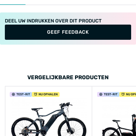
DEEL UW INDRUKKEN OVER DIT PRODUCT
GEEF FEEDBACK
VERGELIJKBARE PRODUCTEN
TEST
-RIT
NU OPHALEN
TEST
-RIT
NU OP