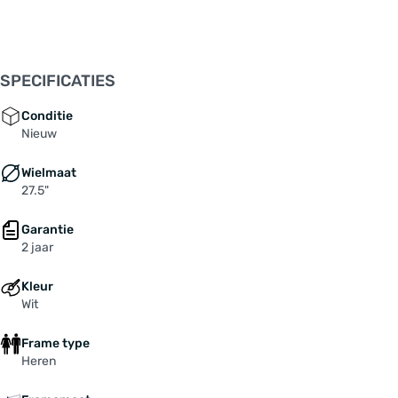
Reach: 425 mm
Remsysteem: hydraulische schijfrem
Schakelnaam: 1x9-Gang SHIMANO "Alivio"
Schakelratio: 1x 9-speed
SPECIFICATIES
Secundaire kleur: geel
Stack: 651 mm
Conditie
Standover hoogte: 840 mm
Nieuw
Stuurbuis: 160 mm
Wielmaat
Type schakelsysteem: derailleurversnelling
27.5"
Uitrusting: spatborden
Veerweg voorvork: 100 mm
Garantie
Versnellingen: 9-speed
2 jaar
Wielbasis: 1170 mm
Wielmaat: 27,5 "
Kleur
Zitbuis: 530 mm
Wit
Zithoek: 73.0 °
Frame type
Accu: BOSCH "Powertube 500", Lithium-Ionen
Heren
mit BMS, 500 Wh
Achterderailleur: SHIMANO "Alivio RD-T3000"