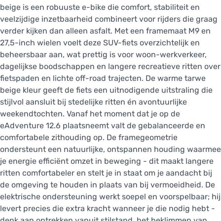
beige is een robuuste e-bike die comfort, stabiliteit en
veelzijdige inzetbaarheid combineert voor rijders die graag
verder kijken dan alleen asfalt. Met een framemaat M9 en
27,5-inch wielen voelt deze SUV-fiets overzichtelijk en
beheersbaar aan, wat prettig is voor woon-werkverkeer,
dagelijkse boodschappen en langere recreatieve ritten over
fietspaden en lichte off-road trajecten. De warme tarwe
beige kleur geeft de fiets een uitnodigende uitstraling die
stijlvol aansluit bij stedelijke ritten én avontuurlijke
weekendtochten. Vanaf het moment dat je op de
eAdventure 12.6 plaatsneemt valt de gebalanceerde en
comfortabele zithouding op. De framegeometrie
ondersteunt een natuurlijke, ontspannen houding waarmee
je energie efficiënt omzet in beweging - dit maakt langere
ritten comfortabeler en stelt je in staat om je aandacht bij
de omgeving te houden in plaats van bij vermoeidheid. De
elektrische ondersteuning werkt soepel en voorspelbaar; hij
levert precies die extra kracht wanneer je die nodig hebt -
denk aan optrekken vanuit stilstand, het beklimmen van