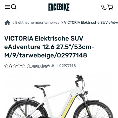
OVER HET PRODUCT
KENMERKEN
BESCHRIJVING
FEEDBACK EN VRAGEN
Elektrische mountainbikes
VICTORIA Elektrische SUV eAdv
VICTORIA Elektrische SUV
eAdventure 12.6 27.5"/53cm-
M/9/tarwebeige/02977148
0 recensies
Artikel:
02977148