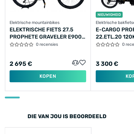
NIEUWIGHEID
Elektrische mountainbikes
Elektrische bakfiet
ELEKTRISCHE FIETS 27.5
E-CARGO PRO
PROPHETE GRAVELER E9000
22.ETL.20 12
DISC, SPORTDRIVE, 672WH
17.5AH 630WH
0 recensies
0 rec
DT, ZWART-ROOD
2 695 €
3 300 €
KOPEN
KO
DIE VAN JOU IS BEOORDEELD