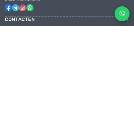
CONTACTEN
Telefoons
+31 6 81928746
+31 6 28382471
Email
facebikenl@gmail.com
Geopend maandag t/m zaterdag van
10:00 tot 20:00 uur
Onze winkel
Paradijsvogelstraat 14, 9713 BV Groningen
TRAP MET ONS OP DE PEDALEN
Kom bij ons en wees als eerste op de hoogte van kortingen en promoties