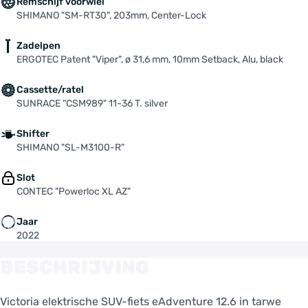
Remschijf voorwiel
SHIMANO "SM-RT30", 203mm, Center-Lock
Zadelpen
ERGOTEC Patent "Viper", ø 31,6 mm, 10mm Setback, Alu, black
Cassette/ratel
SUNRACE "CSM989" 11-36 T. silver
Shifter
SHIMANO "SL-M3100-R"
Slot
CONTEC "Powerloc XL AZ"
Jaar
2022
BESCHRIJVING
Victoria elektrische SUV-fiets eAdventure 12.6 in tarwe