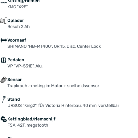
Ketting/riemen
KMC "X9E"
Oplader
Bosch 2 Ah
Voornaaf
SHIMANO "HB-MT400", QR 15, Disc, Center Lock
Pedalen
VP "VP-531E", Alu,
Sensor
Trapkracht-meting im Motor + snelheidssensor
Stand
URSUS "King2", fÜr Victoria Hinterbau, 40 mm, verstellbar
Kettingblad/riemschijf
FSA, 42T, megatooth