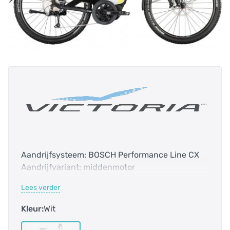
Aandrijfsysteem: BOSCH Performance Line CX
Aandrijfvariant: middenmotor
Aandrijving: kettingaandrijving
Lees verder
Accentkleur: zwart
Accucapaciteit: 500.0 Wh
Kleur:
Wit
Bidex-Code: 122010
Bosch Smart systeem: nee