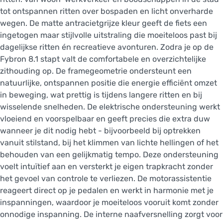
tot ontspannen ritten over bospaden en licht onverharde
wegen. De matte antracietgrijze kleur geeft de fiets een
ingetogen maar stijlvolle uitstraling die moeiteloos past bij
dagelijkse ritten én recreatieve avonturen. Zodra je op de
Fybron 8.1 stapt valt de comfortabele en overzichtelijke
zithouding op. De framegeometrie ondersteunt een
natuurlijke, ontspannen positie die energie efficiënt omzet
in beweging, wat prettig is tijdens langere ritten en bij
wisselende snelheden. De elektrische ondersteuning werkt
vloeiend en voorspelbaar en geeft precies die extra duw
wanneer je dit nodig hebt - bijvoorbeeld bij optrekken
vanuit stilstand, bij het klimmen van lichte hellingen of het
behouden van een gelijkmatig tempo. Deze ondersteuning
voelt intuïtief aan en versterkt je eigen trapkracht zonder
het gevoel van controle te verliezen. De motorassistentie
reageert direct op je pedalen en werkt in harmonie met je
inspanningen, waardoor je moeiteloos vooruit komt zonder
onnodige inspanning. De interne naafversnelling zorgt voor