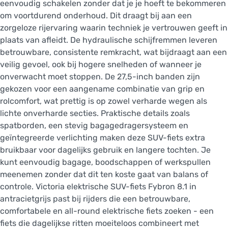
eenvoudig schakelen zonder dat je je hoeft te bekommeren
om voortdurend onderhoud. Dit draagt bij aan een
zorgeloze rijervaring waarin techniek je vertrouwen geeft in
plaats van afleidt. De hydraulische schijfremmen leveren
betrouwbare, consistente remkracht, wat bijdraagt aan een
veilig gevoel, ook bij hogere snelheden of wanneer je
onverwacht moet stoppen. De 27,5-inch banden zijn
gekozen voor een aangename combinatie van grip en
rolcomfort, wat prettig is op zowel verharde wegen als
lichte onverharde secties. Praktische details zoals
spatborden, een stevig bagagedragersysteem en
geïntegreerde verlichting maken deze SUV-fiets extra
bruikbaar voor dagelijks gebruik en langere tochten. Je
kunt eenvoudig bagage, boodschappen of werkspullen
meenemen zonder dat dit ten koste gaat van balans of
controle. Victoria elektrische SUV-fiets Fybron 8.1 in
antracietgrijs past bij rijders die een betrouwbare,
comfortabele en all-round elektrische fiets zoeken - een
fiets die dagelijkse ritten moeiteloos combineert met