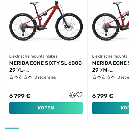
Elektrische mountainbikes
Elektrische mountai
MERIDA EONE SIXTY SL 6000
MERIDA EONE 
29"/L-
29"/M-
44CM/12VER/ROOD/2025/A62511A01313
42CM/12VER/
0 recensies
0 rec
6 799 €
6 799 €
KOPEN
KO