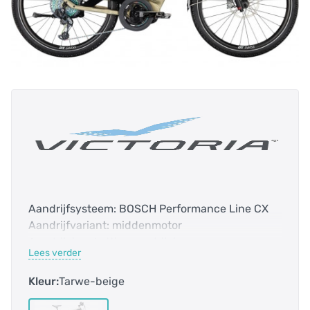
Aandrijfsysteem: BOSCH Performance Line CX
Aandrijfvariant: middenmotor
Aandrijving: kettingaandrijving
Lees verder
Accucapaciteit: 750.0 Wh
Bidex-Code: 122010
Kleur:
Tarwe-beige
Bosch Smart systeem: ja
Bovenbuis: 669 mm