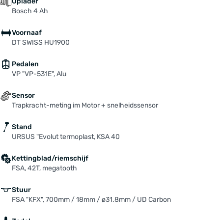
Oplader
Bosch 4 Ah
Voornaaf
DT SWISS HU1900
Pedalen
VP "VP-531E", Alu
Sensor
Trapkracht-meting im Motor + snelheidssensor
Stand
URSUS "Evolut termoplast, KSA 40
Kettingblad/riemschijf
FSA, 42T, megatooth
Stuur
FSA "KFX", 700mm / 18mm / ø31.8mm / UD Carbon