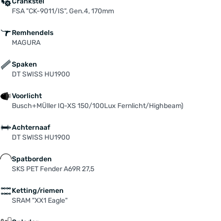
Crankstel
FSA "CK-9011/IS", Gen.4, 170mm
Remhendels
MAGURA
Spaken
DT SWISS HU1900
Voorlicht
Busch+MÜller IQ-XS 150/100Lux Fernlicht/Highbeam)
Achternaaf
DT SWISS HU1900
Spatborden
SKS PET Fender A69R 27,5
Ketting/riemen
SRAM "XX1 Eagle"