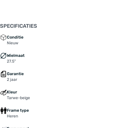
Schakelnaam: 1x12-Gang SRAM "X01 Eagle AXS"
Schakelratio: 1x 12-speed
Secundaire kleur: zwart
Stack: 669 mm
SPECIFICATIES
Standover hoogte: 866 mm
Stuurbuis: 170 mm
Conditie
Type schakelsysteem: derailleurversnelling
Nieuw
Uitrusting: spatborden
Wielmaat
Veerweg voorvork: 100 mm
27.5"
Versnellingen: 12-speed
Wielbasis: 1179 mm
Garantie
Wielmaat: 27,5 "
2 jaar
Zitbuis: 580 mm
Zithoek: 73.0 °
Kleur
Accu: BOSCH "Powertube 750", Lithium-Ionen
Tarwe-beige
mit BMS, 750 Wh
Frame type
Achterderailleur: SRAM "X01 Eagle AXS"
Heren
Achterlicht: integriert im Gepäckträger / rack-
integrated