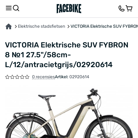
OVER HET PRODUCT
KENMERKEN
BESCHRIJVING
FEEDBACK EN VRAGEN
Elektrische stadsfietsen
VICTORIA Elektrische SUV FYBRON
VICTORIA Elektrische SUV FYBRON
8 №1 27.5"/58cm-
L/12/antracietgrijs/02920614
0 recensies
Artikel:
02920614