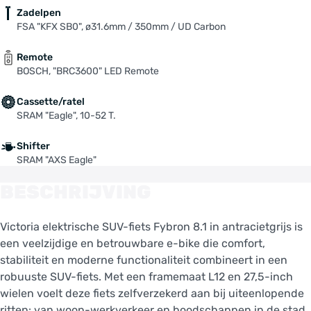
Zadelpen
FSA "KFX SB0", ø31.6mm / 350mm / UD Carbon
Remote
BOSCH, "BRC3600" LED Remote
Cassette/ratel
SRAM "Eagle", 10-52 T.
Shifter
SRAM "AXS Eagle"
BESCHRIJVING
Victoria elektrische SUV-fiets Fybron 8.1 in antracietgrijs is
een veelzijdige en betrouwbare e-bike die comfort,
stabiliteit en moderne functionaliteit combineert in een
robuuste SUV-fiets. Met een framemaat L12 en 27,5-inch
wielen voelt deze fiets zelfverzekerd aan bij uiteenlopende
ritten: van woon-werkverkeer en boodschappen in de stad