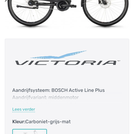
Aandrijfsysteem: BOSCH Active Line Plus
Aandrijfvariant: middenmotor
Aandrijving: kettingaandrijving
Lees verder
Accucapaciteit: 500.0 Wh
Bosch Smart systeem: nee
Kleur:
Carboniet-grijs-mat
Bovenbuis: 584 mm
Categorie: Trekking-fiets