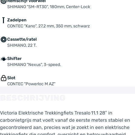
Remschijf voorwiel
SHIMANO "SM-RT30", 180mm, Center-Lock
Zadelpen
CONTEC "Kano", 27,2 mm, 350 mm, schwarz
Cassette/ratel
SHIMANO, 22 T.
Shifter
SHIMANO "Nexus", 3-speed.
Slot
CONTEC "Powerloc M AZ"
BESCHRIJVING
Victoria Elektrische Trekkingfiets Tresalo 11.1 28″ in
carbonietgrijs mat voelt vanaf de eerste meters stabiel en
gecontroleerd aan, precies wat je zoekt in een elektrische
trekkingfiets die comfort, overzicht en betrouwbaarheid