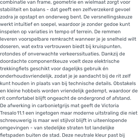
combinatie van frame, geometrie en wielmaat zorgt voor
stabiliteit en balans - dat geeft een zelfverzekerd gevoel
zodra je opstapt en onderweg bent. De versnellingskeuze
werkt intuïtief en soepel, waardoor je zonder gedoe kunt
inspelen op variaties in tempo of terrein. De remmen
leveren voorspelbare remkracht wanneer je je snelheid wilt
doseren, wat extra vertrouwen biedt bij kruispunten,
rotondes of onverwachte verkeerssituaties. Dankzij de
doordachte componentkeuze voelt deze elektrische
trekkingfiets geschikt voor dagelijks gebruik én
onderhoudsvriendelijk, zodat je je aandacht bij de rit zelf
kunt houden in plaats van bij technische details. Obstakels
en kleine hobbels worden vriendelijk gedempt, waardoor de
rit comfortabel blijft ongeacht de ondergrond of afstand.
De afwerking in carbonietgrijs mat geeft de Victoria
Tresalo 11.1 een ingetogen maar moderne uitstraling die niet
schreeuwerig is maar wel stijlvol blijft in uiteenlopende
omgevingen - van stedelijke straten tot landelijke
fietspaden buiten de stad. Deze neutrale kleur past bij