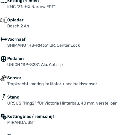
Ketting/riemen
KMC "Z1eHX Narrow EPT"
Oplader
Bosch 2 Ah
Voornaaf
SHIMANO "HB-RM35" QR, Center Lock
Pedalen
UNION "SP-828", Alu, Antislip
Sensor
Trapkracht-meting im Motor + snelheidssensor
Stand
URSUS "King2", fÜr Victoria Hinterbau, 40 mm, verstellbar
Kettingblad/riemschijf
MIRANDA, 38T