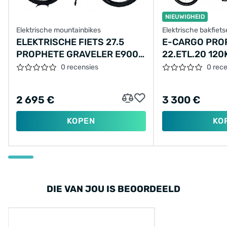
NIEUWIGHEID
Elektrische mountainbikes
Elektrische bakfiet
ELEKTRISCHE FIETS 27.5
E-CARGO PRO
PROPHETE GRAVELER E9000
22.ETL.20 12
DISC, SPORTDRIVE, 672WH
17.5AH 630WH
0 recensies
0 rec
DT, ZWART-ROOD
2 695 €
3 300 €
KOPEN
KO
DIE VAN JOU IS BEOORDEELD