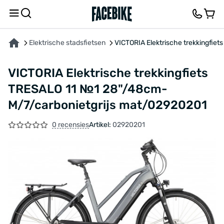
OVER HET PRODUCT
KENMERKEN
BESCHRIJVING
FEEDBACK EN VRAGEN
Elektrische stadsfietsen
VICTORIA Elektrische trekkingfi
VICTORIA Elektrische trekkingfiets
TRESALO 11 №1 28"/48cm-
M/7/carbonietgrijs mat/02920201
0 recensies
Artikel:
02920201