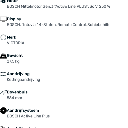
Motor
Voorbouw: CONTEC "Lida", 31,8 mm, 90 mm,
BOSCH Mittelmotor Gen.3 "Active Line PLUS", 36 V, 250 W
Ahead, verstellbar, schwarz
Voorvork: SUNTOUR "SF19-NEX E25 NLO",
Display
einstellbar, Lockout, 63mm
BOSCH, "Intuvia " 4-Stufen, Remote Control, Schiebehilfe
Zadel: SELLE ROYAL "ESSENZA" Italy, Moderate
Female
Merk
Zadelpen: CONTEC "Kano", 27,2 mm, 350 mm,
VICTORIA
schwarz
Gewicht
27.5 kg
Aandrijving
Kettingaandrijving
Bovenbuis
584 mm
Aandrijfsysteem
BOSCH Active Line Plus