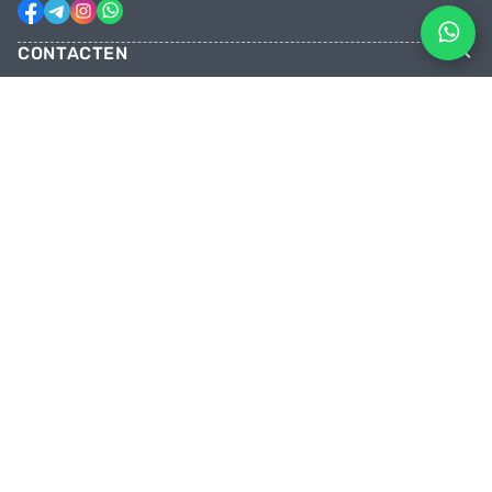
CONTACTEN
Telefoons
+31 6 81928746
+31 6 28382471
Email
facebikenl@gmail.com
Geopend maandag t/m zaterdag van
10:00 tot 20:00 uur
Onze winkel
Paradijsvogelstraat 14, 9713 BV Groningen
TRAP MET ONS OP DE PEDALEN
Kom bij ons en wees als eerste op de hoogte van kortingen en promoties