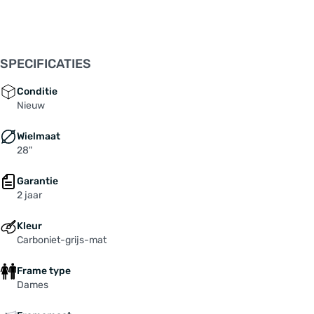
Stack: 658 mm
Standover hoogte: 770 mm
Stuurbuis: 180 mm
Type schakelsysteem: naafversnelling
SPECIFICATIES
Uitrusting: spatborden
Veerweg voorvork: 63 mm
Conditie
Versnellingen: 7-speed
Nieuw
Wielbasis: 1136 mm
Wielmaat
Wielmaat: 28 "
28"
Zitbuis: 480 mm
Zithoek: 73.0 °
Garantie
Accu: BOSCH "Powertube 500", Lithium-Ionen
2 jaar
mit BMS, 500 Wh
Achterlicht: CONTEC „TL-335 E+"
Kleur
Bagagedrager achterop: MIK-ALU-
Carboniet-grijs-mat
GEPÄCKTRÄGER "TA7653A" MIK-System
Frame type
Banden achterwiel: MAXXIS "Metropass", 50-
Dames
622, Reflex
Banden voorwiel: MAXXIS "Metropass", 50-622,