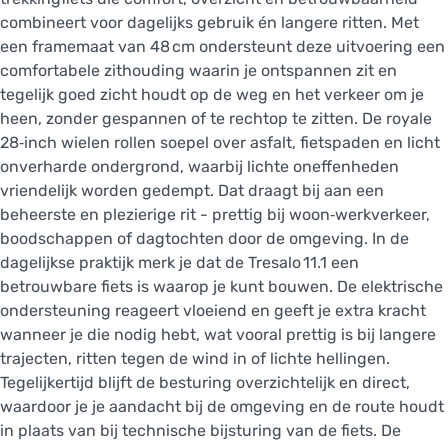
combineert voor dagelijks gebruik én langere ritten. Met
een framemaat van 48 cm ondersteunt deze uitvoering een
comfortabele zithouding waarin je ontspannen zit en
tegelijk goed zicht houdt op de weg en het verkeer om je
heen, zonder gespannen of te rechtop te zitten. De royale
28‑inch wielen rollen soepel over asfalt, fietspaden en licht
onverharde ondergrond, waarbij lichte oneffenheden
vriendelijk worden gedempt. Dat draagt bij aan een
beheerste en plezierige rit - prettig bij woon‑werkverkeer,
boodschappen of dagtochten door de omgeving. In de
dagelijkse praktijk merk je dat de Tresalo 11.1 een
betrouwbare fiets is waarop je kunt bouwen. De elektrische
ondersteuning reageert vloeiend en geeft je extra kracht
wanneer je die nodig hebt, wat vooral prettig is bij langere
trajecten, ritten tegen de wind in of lichte hellingen.
Tegelijkertijd blijft de besturing overzichtelijk en direct,
waardoor je je aandacht bij de omgeving en de route houdt
in plaats van bij technische bijsturing van de fiets. De