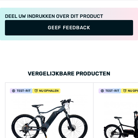
DEEL UW INDRUKKEN OVER DIT PRODUCT
GEEF FEEDBACK
VERGELIJKBARE PRODUCTEN
TEST
-RIT
NU OPHALEN
TEST
-RIT
NU OP